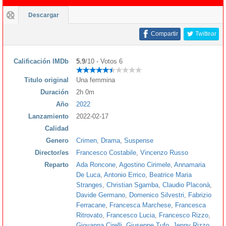
Descargar
Compartir
Twittear
Calificación IMDb
5.9
/10 - Votos 6
Titulo original
Una femmina
Duración
2h 0m
Año
2022
Lanzamiento
2022-02-17
Calidad
Genero
Crimen
,
Drama
,
Suspense
Director/es
Francesco Costabile
,
Vincenzo Russo
Reparto
Ada Roncone
,
Agostino Cirimele
,
Annamaria
De Luca
,
Antonio Errico
,
Beatrice Maria
Stranges
,
Christian Sgamba
,
Claudio Placonà
,
Davide Germano
,
Domenico Silvestri
,
Fabrizio
Ferracane
,
Francesca Marchese
,
Francesca
Ritrovato
,
Francesco Lucia
,
Francesco Rizzo
,
Giovanna Cirelli
,
Giuseppe Tufo
,
Jenny Rizzo
,