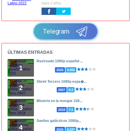
hace 2 años
Telegram
ÚLTIMAS ENTRADAS
Rastreado 1080p español ...
1080p
1
2025
5.955
1080p
Shrek Tercero 1080p espa�...
2
2007
6.3
Misterio en la morgue 108...
1080p
3
2018
7.1
Sueños galácticos 1080p...
1080p
4
2026
6.227