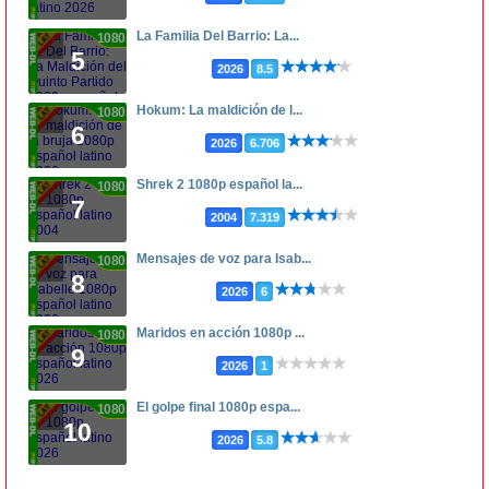
La Familia Del Barrio: La...
1080p
5
2026
8.5
Hokum: La maldición de l...
1080p
6
2026
6.706
Shrek 2 1080p español la...
1080p
7
2004
7.319
Mensajes de voz para Isab...
1080p
8
2026
6
Maridos en acción 1080p ...
1080p
9
2026
1
El golpe final 1080p espa...
1080p
10
2026
5.8