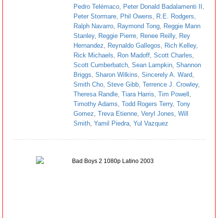
Pedro Telémaco
,
Peter Donald Badalamenti II
,
Peter Stormare
,
Phil Owens
,
R.E. Rodgers
,
Ralph Navarro
,
Raymond Tong
,
Reggie Mann
Stanley
,
Reggie Pierre
,
Renee Reilly
,
Rey
Hernandez
,
Reynaldo Gallegos
,
Rich Kelley
,
Rick Michaels
,
Ron Madoff
,
Scott Charles
,
Scott Cumberbatch
,
Sean Lampkin
,
Shannon
Briggs
,
Sharon Wilkins
,
Sincerely A. Ward
,
Smith Cho
,
Steve Gibb
,
Terrence J. Crowley
,
Theresa Randle
,
Tiara Harris
,
Tim Powell
,
Timothy Adams
,
Todd Rogers Terry
,
Tony
Gomez
,
Treva Etienne
,
Veryl Jones
,
Will
Smith
,
Yamil Piedra
,
Yul Vazquez