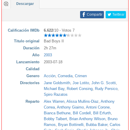
Descargar
Compartir
Twittear
Calificación IMDb
6.622
/10 - Votos 7
Titulo original
Bad Boys II
Duración
2h 27m
Año
2003
Lanzamiento
2003-07-18
Calidad
Genero
Acción
,
Comedia
,
Crimen
Director/es
Jane Goldsmith
,
Joe Lotito
,
John G. Scotti
,
Michael Bay
,
Robert Consing
,
Rudy Persico
,
Spiro Razatos
Reparto
Alex Warren
,
Alissa Mullins-Diaz
,
Anthony
Correa
,
Anthony Giaimo
,
Antoni Corone
,
Bianca Bethune
,
Bill Cordell
,
Bill Erfurth
,
Bobby Talbert
,
Brian Anthony Wilson
,
Bruno
Ramos
,
Bryan Bottinelli
,
Bubba Baker
,
Carlos