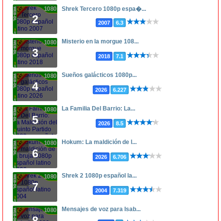
1080p
Shrek Tercero 1080p espa�...
2
2007
6.3
Misterio en la morgue 108...
1080p
3
2018
7.1
Sueños galácticos 1080p...
1080p
4
2026
6.227
La Familia Del Barrio: La...
1080p
5
2026
8.5
Hokum: La maldición de l...
1080p
6
2026
6.706
Shrek 2 1080p español la...
1080p
7
2004
7.319
Mensajes de voz para Isab...
1080p
8