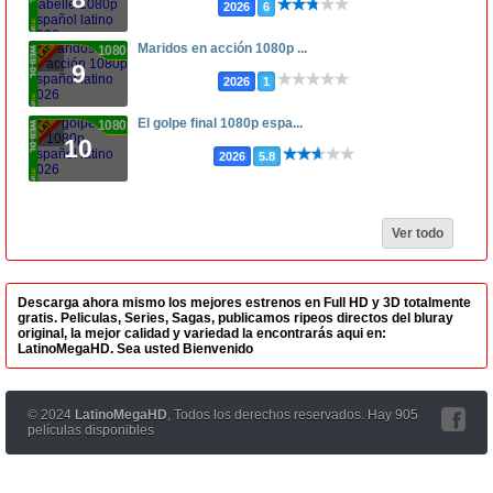
2026
6
Maridos en acción 1080p ...
1080p
9
2026
1
El golpe final 1080p espa...
1080p
10
2026
5.8
Ver todo
Descarga ahora mismo los mejores estrenos en Full HD y 3D totalmente
gratis. Peliculas, Series, Sagas, publicamos ripeos directos del bluray
original, la mejor calidad y variedad la encontrarás aqui en:
LatinoMegaHD. Sea usted Bienvenido
© 2024
LatinoMegaHD
, Todos los derechos reservados. Hay 905
películas disponibles