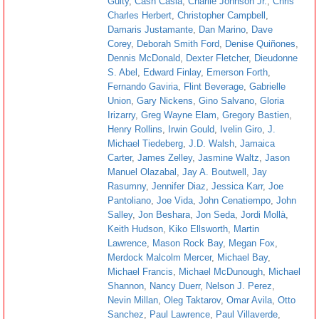
Guity
,
Cash Casia
,
Charlie Johnson Jr.
,
Chris
Charles Herbert
,
Christopher Campbell
,
Damaris Justamante
,
Dan Marino
,
Dave
Corey
,
Deborah Smith Ford
,
Denise Quiñones
,
Dennis McDonald
,
Dexter Fletcher
,
Dieudonne
S. Abel
,
Edward Finlay
,
Emerson Forth
,
Fernando Gaviria
,
Flint Beverage
,
Gabrielle
Union
,
Gary Nickens
,
Gino Salvano
,
Gloria
Irizarry
,
Greg Wayne Elam
,
Gregory Bastien
,
Henry Rollins
,
Irwin Gould
,
Ivelin Giro
,
J.
Michael Tiedeberg
,
J.D. Walsh
,
Jamaica
Carter
,
James Zelley
,
Jasmine Waltz
,
Jason
Manuel Olazabal
,
Jay A. Boutwell
,
Jay
Rasumny
,
Jennifer Diaz
,
Jessica Karr
,
Joe
Pantoliano
,
Joe Vida
,
John Cenatiempo
,
John
Salley
,
Jon Beshara
,
Jon Seda
,
Jordi Mollà
,
Keith Hudson
,
Kiko Ellsworth
,
Martin
Lawrence
,
Mason Rock Bay
,
Megan Fox
,
Merdock Malcolm Mercer
,
Michael Bay
,
Michael Francis
,
Michael McDunough
,
Michael
Shannon
,
Nancy Duerr
,
Nelson J. Perez
,
Nevin Millan
,
Oleg Taktarov
,
Omar Avila
,
Otto
Sanchez
,
Paul Lawrence
,
Paul Villaverde
,