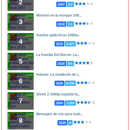
2
2007
6.3
Misterio en la morgue 108...
1080p
3
2018
7.1
Sueños galácticos 1080p...
1080p
4
2026
6.227
La Familia Del Barrio: La...
1080p
5
2026
8.5
Hokum: La maldición de l...
1080p
6
2026
6.706
Shrek 2 1080p español la...
1080p
7
2004
7.319
Mensajes de voz para Isab...
1080p
8
2026
6