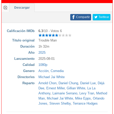
Descargar
Compartir
Twittear
Calificación IMDb
6.3
/10 - Votos 6
Titulo original
Trouble Man
Duración
1h 32m
Año
2025
Lanzamiento
2025-08-01
Calidad
1080p
Genero
Acción
,
Comedia
Director/es
Michael Jai White
Reparto
Arnold Chon
,
Daniel Chung
,
Daniel Lue
,
Déjá
Dee
,
Ernest Miller
,
Gillian White
,
La La
Anthony
,
Laimarie Serrano
,
Levy Tran
,
Method
Man
,
Michael Jai White
,
Mike Epps
,
Orlando
Jones
,
Steven Shelby
,
Terrance Hodges