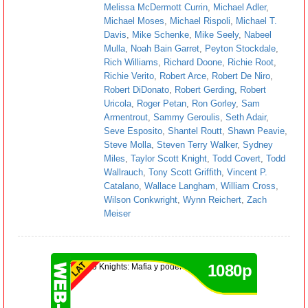
Melissa McDermott Currin
,
Michael Adler
,
Michael Moses
,
Michael Rispoli
,
Michael T.
Davis
,
Mike Schenke
,
Mike Seely
,
Nabeel
Mulla
,
Noah Bain Garret
,
Peyton Stockdale
,
Rich Williams
,
Richard Doone
,
Richie Root
,
Richie Verito
,
Robert Arce
,
Robert De Niro
,
Robert DiDonato
,
Robert Gerding
,
Robert
Uricola
,
Roger Petan
,
Ron Gorley
,
Sam
Armentrout
,
Sammy Geroulis
,
Seth Adair
,
Seve Esposito
,
Shantel Routt
,
Shawn Peavie
,
Steve Molla
,
Steven Terry Walker
,
Sydney
Miles
,
Taylor Scott Knight
,
Todd Covert
,
Todd
Wallrauch
,
Tony Scott Griffith
,
Vincent P.
Catalano
,
Wallace Langham
,
William Cross
,
Wilson Conkwright
,
Wynn Reichert
,
Zach
Meiser
1080p