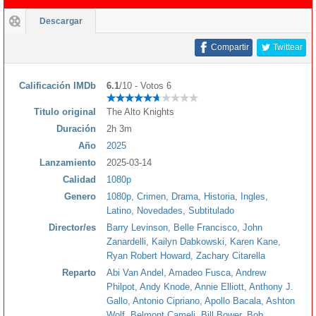
Descargar
Compartir
Twittear
Calificación IMDb
6.1
/10 - Votos 6
Titulo original
The Alto Knights
Duración
2h 3m
Año
2025
Lanzamiento
2025-03-14
Calidad
1080p
Genero
1080p
,
Crimen
,
Drama
,
Historia
,
Ingles
,
Latino
,
Novedades
,
Subtitulado
Director/es
Barry Levinson
,
Belle Francisco
,
John
Zanardelli
,
Kailyn Dabkowski
,
Karen Kane
,
Ryan Robert Howard
,
Zachary Citarella
Reparto
Abi Van Andel
,
Amadeo Fusca
,
Andrew
Philpot
,
Andy Knode
,
Annie Elliott
,
Anthony J.
Gallo
,
Antonio Cipriano
,
Apollo Bacala
,
Ashton
Wolf
,
Belmont Cameli
,
Bill Bower
,
Bob