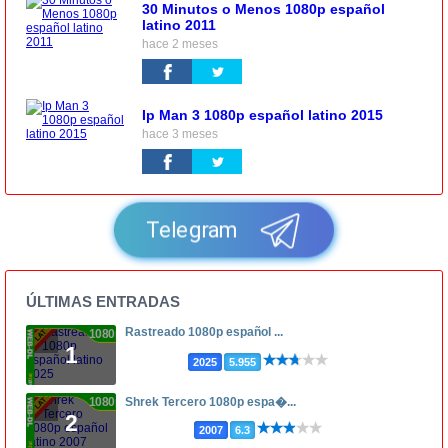
30 Minutos o Menos 1080p español
latino 2011
hace 2 meses
Ip Man 3 1080p español latino 2015
hace 3 meses
Telegram
ÚLTIMAS ENTRADAS
Rastreado 1080p español ...
1080p
1
2025
5.955
1080p
Shrek Tercero 1080p espa�...
2
2007
6.3