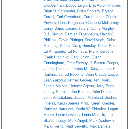
Glouberman
,
Bobby Leigh
,
Bret Aaron Knower
,
Brian D. Schroeder
,
Brian Scolaro
,
Bryant
Carroll
,
Carl Centofanti
,
Carrie Lazar
,
Charlie
Powers
,
Chris Borghese
,
Christine McBurney
,
Corey Daria
,
Cosmo Jarvis
,
Curtis Murphy
,
D.J. Stroud
,
Damian Tanenbaum
,
David C.
Phillippi
,
David Pittinger
,
David Vegh
,
Debra
Messing
,
Dennis Craig Hensley
,
Derek Polen
,
Ed Amatrudo
,
Ed Formica
,
Frank Cervone
,
Frank Piccirillo
,
Gary Chinn
,
Glenn
Cunningham
,
Greg Siewny
,
J. Barrett Cooper
,
James Ciccone
,
James M. Daria
,
James P.
Harkins
,
Jarrod Robbins
,
Jean Claude Leuyer
,
Jean Zarzour
,
Jeffrey Grover
,
Jen Ryan
,
Jennie Malone
,
Jerome Agean
,
Jerry Pope
,
Jimmy Petrolla
,
Joe Bacino
,
John Dinello
,
John V. Catalano
,
Joseph Moreland
,
Joshua
Innerst
,
Kalub James Mills
,
Karen Koester
,
Kathrine Narducci
,
Kevin W. Shiveley
,
Logan
Moore
,
Louie Lawless
,
Louis Mustillo
,
Luke
Stanton Eddy
,
Mark Angel
,
Mark Axelowitz
,
Mark Tierno
,
Matt Servitto
,
Max Daniels
,