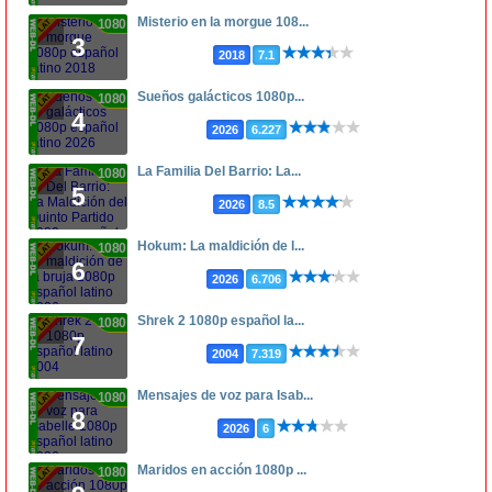
Misterio en la morgue 108...
1080p
3
2018
7.1
Sueños galácticos 1080p...
1080p
4
2026
6.227
La Familia Del Barrio: La...
1080p
5
2026
8.5
Hokum: La maldición de l...
1080p
6
2026
6.706
Shrek 2 1080p español la...
1080p
7
2004
7.319
Mensajes de voz para Isab...
1080p
8
2026
6
Maridos en acción 1080p ...
1080p