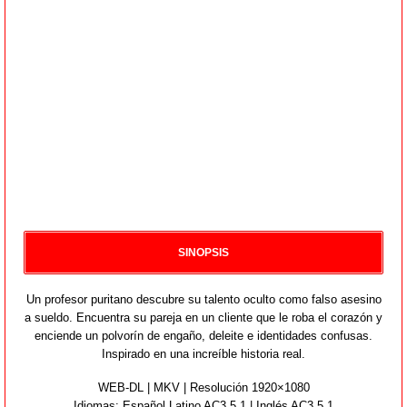
SINOPSIS
Un profesor puritano descubre su talento oculto como falso asesino
a sueldo. Encuentra su pareja en un cliente que le roba el corazón y
enciende un polvorín de engaño, deleite e identidades confusas.
Inspirado en una increíble historia real.
WEB-DL | MKV | Resolución 1920×1080
Idiomas:
Español Latino AC3 5.1 | Inglés AC3 5.1