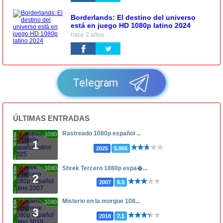
Borderlands: El destino del universo
está en juego HD 1080p latino 2024
hace 2 años
Telegram
ÚLTIMAS ENTRADAS
Rastreado 1080p español ...
1080p
1
2025
5.955
1080p
Shrek Tercero 1080p espa�...
2
2007
6.3
Misterio en la morgue 108...
1080p
3
2018
7.1