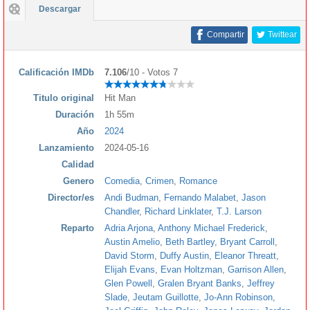
Descargar
Compartir
Twittear
Calificación IMDb
7.106
/10 - Votos 7
Titulo original
Hit Man
Duración
1h 55m
Año
2024
Lanzamiento
2024-05-16
Calidad
Genero
Comedia
,
Crimen
,
Romance
Director/es
Andi Budman
,
Fernando Malabet
,
Jason
Chandler
,
Richard Linklater
,
T.J. Larson
Reparto
Adria Arjona
,
Anthony Michael Frederick
,
Austin Amelio
,
Beth Bartley
,
Bryant Carroll
,
David Storm
,
Duffy Austin
,
Eleanor Threatt
,
Elijah Evans
,
Evan Holtzman
,
Garrison Allen
,
Glen Powell
,
Gralen Bryant Banks
,
Jeffrey
Slade
,
Jeutam Guillotte
,
Jo-Ann Robinson
,