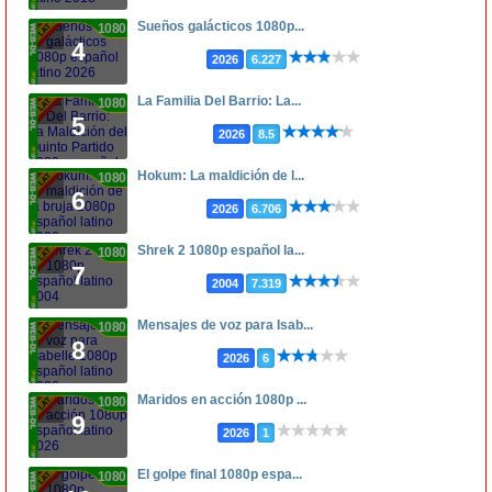
Sueños galácticos 1080p...
1080p
4
2026
6.227
La Familia Del Barrio: La...
1080p
5
2026
8.5
Hokum: La maldición de l...
1080p
6
2026
6.706
Shrek 2 1080p español la...
1080p
7
2004
7.319
Mensajes de voz para Isab...
1080p
8
2026
6
Maridos en acción 1080p ...
1080p
9
2026
1
El golpe final 1080p espa...
1080p