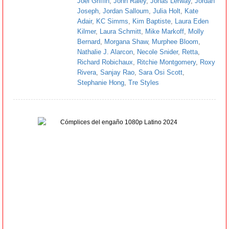
Joel Griffin
,
John Raley
,
Jonas Lerway
,
Jordan
Joseph
,
Jordan Salloum
,
Julia Holt
,
Kate
Adair
,
KC Simms
,
Kim Baptiste
,
Laura Eden
Kilmer
,
Laura Schmitt
,
Mike Markoff
,
Molly
Bernard
,
Morgana Shaw
,
Murphee Bloom
,
Nathalie J. Alarcon
,
Necole Snider
,
Retta
,
Richard Robichaux
,
Ritchie Montgomery
,
Roxy
Rivera
,
Sanjay Rao
,
Sara Osi Scott
,
Stephanie Hong
,
Tre Styles