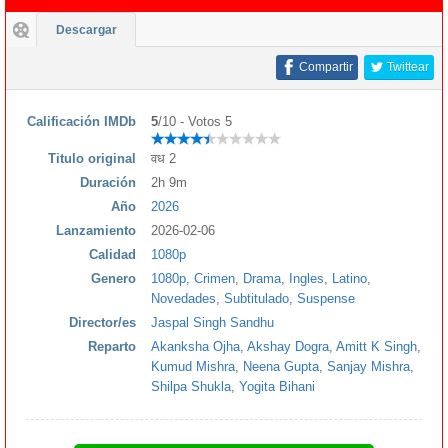
Descargar
Compartir
Twittear
Calificación IMDb
5
/10 - Votos 5
Titulo original
वध 2
Duración
2h 9m
Año
2026
Lanzamiento
2026-02-06
Calidad
1080p
Genero
1080p
,
Crimen
,
Drama
,
Ingles
,
Latino
,
Novedades
,
Subtitulado
,
Suspense
Director/es
Jaspal Singh Sandhu
Reparto
Akanksha Ojha
,
Akshay Dogra
,
Amitt K Singh
,
Kumud Mishra
,
Neena Gupta
,
Sanjay Mishra
,
Shilpa Shukla
,
Yogita Bihani