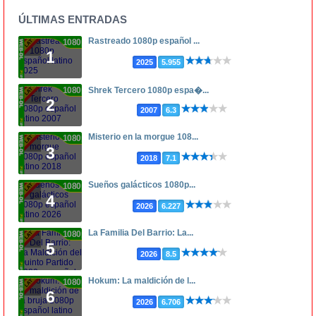
ÚLTIMAS ENTRADAS
Rastreado 1080p español ...
1080p
1
2025
5.955
1080p
Shrek Tercero 1080p espa�...
2
2007
6.3
Misterio en la morgue 108...
1080p
3
2018
7.1
Sueños galácticos 1080p...
1080p
4
2026
6.227
La Familia Del Barrio: La...
1080p
5
2026
8.5
Hokum: La maldición de l...
1080p
6
2026
6.706