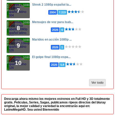
Shrek 2 1080p español la...
1080p
7
2004
7.319
Mensajes de voz para Isab...
1080p
8
2026
6
Maridos en acción 1080p ...
1080p
9
2026
1
El golpe final 1080p espa...
1080p
10
2026
5.8
Ver todo
Descarga ahora mismo los mejores estrenos en Full HD y 3D totalmente
gratis. Peliculas, Series, Sagas, publicamos ripeos directos del bluray
original, la mejor calidad y variedad la encontrarás aqui en:
LatinoMegaHD. Sea usted Bienvenido