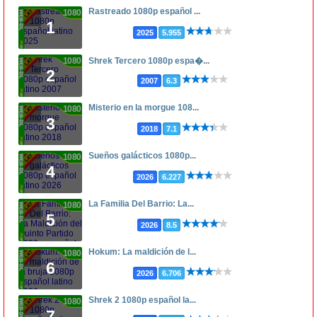
Rastreado 1080p español ...
1080p
1
2025
5.955
1080p
Shrek Tercero 1080p espa�...
2
2007
6.3
Misterio en la morgue 108...
1080p
3
2018
7.1
Sueños galácticos 1080p...
1080p
4
2026
6.227
La Familia Del Barrio: La...
1080p
5
2026
8.5
Hokum: La maldición de l...
1080p
6
2026
6.706
Shrek 2 1080p español la...
1080p
7