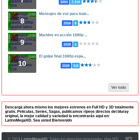
2004
7.319
Mensajes de voz para Isab...
1080p
8
2026
6
Maridos en acción 1080p ...
1080p
9
2026
1
El golpe final 1080p espa...
1080p
10
2026
5.8
Ver todo
Descarga ahora mismo los mejores estrenos en Full HD y 3D totalmente
gratis. Peliculas, Series, Sagas, publicamos ripeos directos del bluray
original, la mejor calidad y variedad la encontrarás aqui en:
LatinoMegaHD. Sea usted Bienvenido
© 2024
LatinoMegaHD
, Todos los derechos reservados. Hay 905