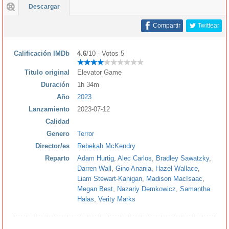
Descargar
Compartir
Twittear
Calificación IMDb
4.6
/10 - Votos 5
Titulo original
Elevator Game
Duración
1h 34m
Año
2023
Lanzamiento
2023-07-12
Calidad
Genero
Terror
Director/es
Rebekah McKendry
Reparto
Adam Hurtig
,
Alec Carlos
,
Bradley Sawatzky
,
Darren Wall
,
Gino Anania
,
Hazel Wallace
,
Liam Stewart-Kanigan
,
Madison MacIsaac
,
Megan Best
,
Nazariy Demkowicz
,
Samantha
Halas
,
Verity Marks