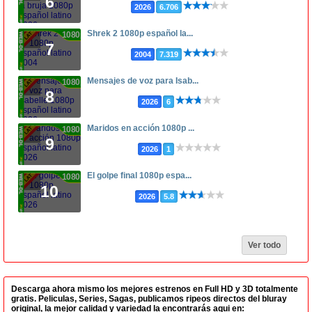
6
2026
6.706
Shrek 2 1080p español la...
1080p
7
2004
7.319
Mensajes de voz para Isab...
1080p
8
2026
6
Maridos en acción 1080p ...
1080p
9
2026
1
El golpe final 1080p espa...
1080p
10
2026
5.8
Ver todo
Descarga ahora mismo los mejores estrenos en Full HD y 3D totalmente
gratis. Peliculas, Series, Sagas, publicamos ripeos directos del bluray
original, la mejor calidad y variedad la encontrarás aqui en: