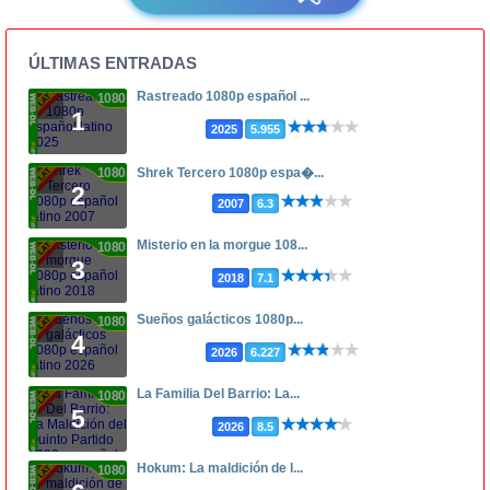
ÚLTIMAS ENTRADAS
Rastreado 1080p español ...
1080p
1
2025
5.955
1080p
Shrek Tercero 1080p espa�...
2
2007
6.3
Misterio en la morgue 108...
1080p
3
2018
7.1
Sueños galácticos 1080p...
1080p
4
2026
6.227
La Familia Del Barrio: La...
1080p
5
2026
8.5
Hokum: La maldición de l...
1080p