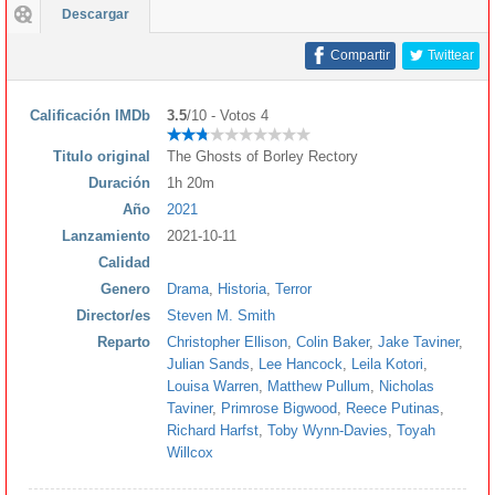
Descargar
Compartir
Twittear
Calificación IMDb
3.5
/10 - Votos 4
Titulo original
The Ghosts of Borley Rectory
Duración
1h 20m
Año
2021
Lanzamiento
2021-10-11
Calidad
Genero
Drama
,
Historia
,
Terror
Director/es
Steven M. Smith
Reparto
Christopher Ellison
,
Colin Baker
,
Jake Taviner
,
Julian Sands
,
Lee Hancock
,
Leila Kotori
,
Louisa Warren
,
Matthew Pullum
,
Nicholas
Taviner
,
Primrose Bigwood
,
Reece Putinas
,
Richard Harfst
,
Toby Wynn-Davies
,
Toyah
Willcox