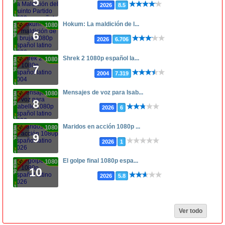
5
2026
8.5
Hokum: La maldición de l...
1080p
6
2026
6.706
Shrek 2 1080p español la...
1080p
7
2004
7.319
Mensajes de voz para Isab...
1080p
8
2026
6
Maridos en acción 1080p ...
1080p
9
2026
1
El golpe final 1080p espa...
1080p
10
2026
5.8
Ver todo