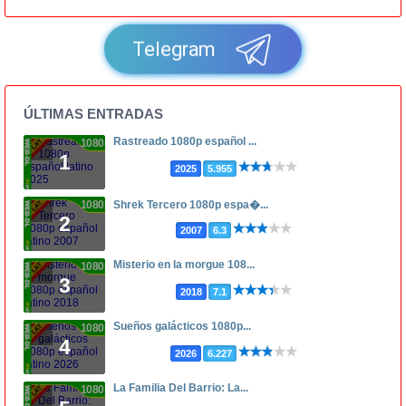
Telegram
ÚLTIMAS ENTRADAS
Rastreado 1080p español ...
1080p
1
2025
5.955
1080p
Shrek Tercero 1080p espa�...
2
2007
6.3
Misterio en la morgue 108...
1080p
3
2018
7.1
Sueños galácticos 1080p...
1080p
4
2026
6.227
La Familia Del Barrio: La...
1080p