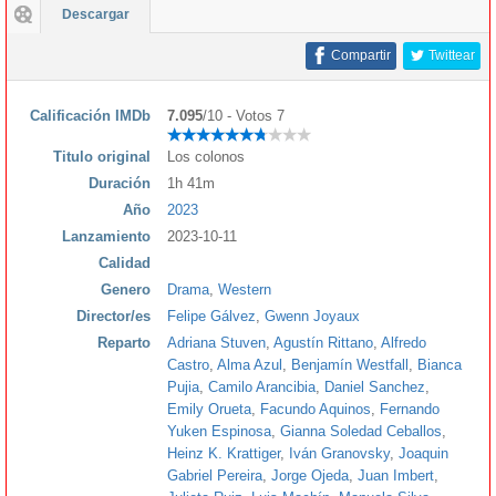
Descargar
Compartir
Twittear
Calificación IMDb
7.095
/10 - Votos 7
Titulo original
Los colonos
Duración
1h 41m
Año
2023
Lanzamiento
2023-10-11
Calidad
Genero
Drama
,
Western
Director/es
Felipe Gálvez
,
Gwenn Joyaux
Reparto
Adriana Stuven
,
Agustín Rittano
,
Alfredo
Castro
,
Alma Azul
,
Benjamín Westfall
,
Bianca
Pujia
,
Camilo Arancibia
,
Daniel Sanchez
,
Emily Orueta
,
Facundo Aquinos
,
Fernando
Yuken Espinosa
,
Gianna Soledad Ceballos
,
Heinz K. Krattiger
,
Iván Granovsky
,
Joaquin
Gabriel Pereira
,
Jorge Ojeda
,
Juan Imbert
,