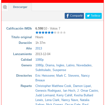
Descargar
Compartir
Twittear
Calificación IMDb
6.598
/10 - Votos 7
Titulo original
Hours
Duración
1h 37m
Año
2013
Lanzamiento
2013-12-04
Calidad
1080p
Genero
1080p
,
Drama
,
Ingles
,
Latino
,
Novedades
,
Subtitulado
,
Suspense
Director/es
Eric Heisserer
,
Mark C. Stevens
,
Nancy
Breaux
Reparto
Christopher Matthew Cook
,
Damon Lipari
,
Genesis Rodriguez
,
Ian Hoch
,
J. Omar Castro
,
Judd Lormand
,
Kerry Cahill
,
Kesha Bullard
Lewis
,
Lena Clark
,
Nancy Nave
,
Natalia
Safran
,
Nick Gomez
,
Oscar Gale
,
Paul