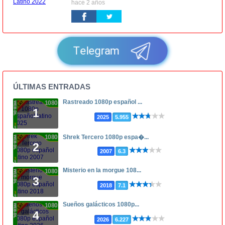
hace 2 años
Telegram
ÚLTIMAS ENTRADAS
Rastreado 1080p español ...
1080p
1
2025
5.955
1080p
Shrek Tercero 1080p espa�...
2
2007
6.3
Misterio en la morgue 108...
1080p
3
2018
7.1
Sueños galácticos 1080p...
1080p
4
2026
6.227