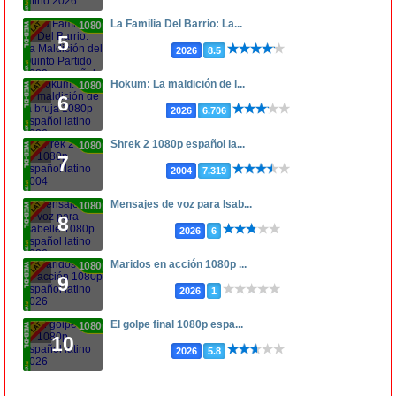
La Familia Del Barrio: La...
1080p
5
2026
8.5
Hokum: La maldición de l...
1080p
6
2026
6.706
Shrek 2 1080p español la...
1080p
7
2004
7.319
Mensajes de voz para Isab...
1080p
8
2026
6
Maridos en acción 1080p ...
1080p
9
2026
1
El golpe final 1080p espa...
1080p
10
2026
5.8