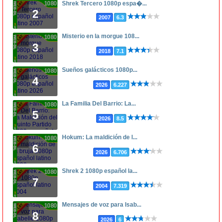
1080p
Shrek Tercero 1080p espa�...
2
2007
6.3
Misterio en la morgue 108...
1080p
3
2018
7.1
Sueños galácticos 1080p...
1080p
4
2026
6.227
La Familia Del Barrio: La...
1080p
5
2026
8.5
Hokum: La maldición de l...
1080p
6
2026
6.706
Shrek 2 1080p español la...
1080p
7
2004
7.319
Mensajes de voz para Isab...
1080p
8
2026
6