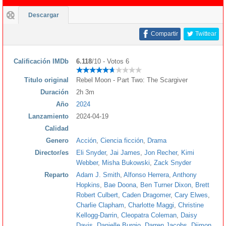
Descargar
Compartir
Twittear
Calificación IMDb
6.118
/10 - Votos 6
Titulo original
Rebel Moon - Part Two: The Scargiver
Duración
2h 3m
Año
2024
Lanzamiento
2024-04-19
Calidad
Genero
Acción
,
Ciencia ficción
,
Drama
Director/es
Eli Snyder
,
Jai James
,
Jon Recher
,
Kimi
Webber
,
Misha Bukowski
,
Zack Snyder
Reparto
Adam J. Smith
,
Alfonso Herrera
,
Anthony
Hopkins
,
Bae Doona
,
Ben Turner Dixon
,
Brett
Robert Culbert
,
Caden Dragomer
,
Cary Elwes
,
Charlie Clapham
,
Charlotte Maggi
,
Christine
Kellogg-Darrin
,
Cleopatra Coleman
,
Daisy
Davis
,
Danielle Burgio
,
Darren Jacobs
,
Djimon