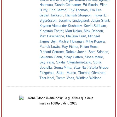
Hounsou
,
Dustin Ceithamer
,
Ed Skrein
,
Elise
Duffy
,
Eric Barron
,
Erik Thomas
,
Fra Fee
,
Gildart Jackson
,
Hamish Sturgeon
,
Ingvar E.
Sigurðsson
,
Josefine Lindegaard
,
Julian Grant
,
Kayden Alexander Koshelev
,
Kevin Stidham
,
Kingston Foster
,
Matt Nolan
,
Max Deacon
,
Max Pescherine
,
Melissa Hunt
,
Michael
James Bell
,
Michiel Huisman
,
Mike Kopera
,
Patrick Luwis
,
Ray Fisher
,
Rhian Rees
,
Richard Cetrone
,
Robbie Jarvis
,
Sam Stinson
,
Savanna Gann
,
Shay Hatten
,
Sisse Marie
,
Sky Yang
,
Skylar Okerstrom-Lang
,
Sofia
Boutella
,
Soma Mitra
,
Staz Nair
,
Stella Grace
Fitzgerald
,
Stuart Martin
,
Thomas Ohrstrom
,
Thor Knai
,
Tomm Voss
,
Winfield Wallace