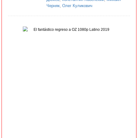
Черняк
,
Олег Куликович