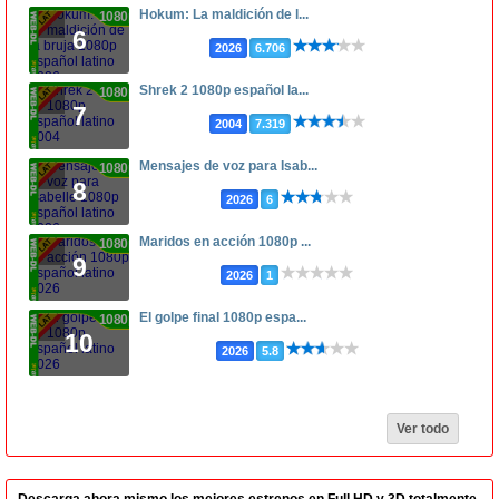
Hokum: La maldición de l...
1080p
6
2026
6.706
Shrek 2 1080p español la...
1080p
7
2004
7.319
Mensajes de voz para Isab...
1080p
8
2026
6
Maridos en acción 1080p ...
1080p
9
2026
1
El golpe final 1080p espa...
1080p
10
2026
5.8
Ver todo