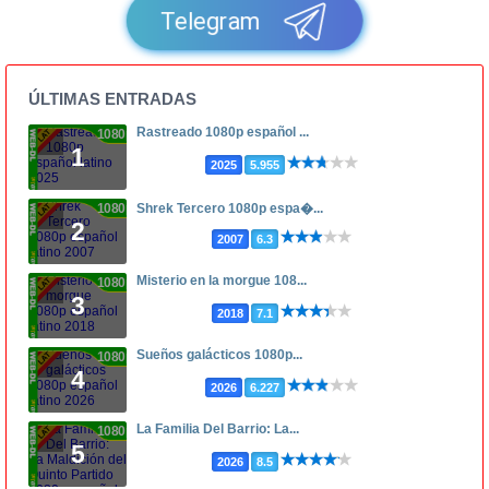
Telegram
ÚLTIMAS ENTRADAS
Rastreado 1080p español ...
1080p
1
2025
5.955
1080p
Shrek Tercero 1080p espa�...
2
2007
6.3
Misterio en la morgue 108...
1080p
3
2018
7.1
Sueños galácticos 1080p...
1080p
4
2026
6.227
La Familia Del Barrio: La...
1080p
5
2026
8.5