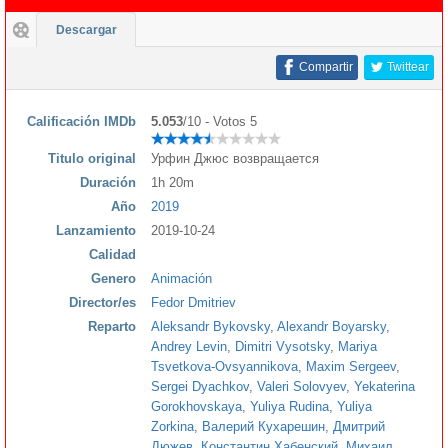
Descargar
Compartir
Twittear
Calificación IMDb
5.053
/10 - Votos 5
Titulo original
Урфин Джюс возвращается
Duración
1h 20m
Año
2019
Lanzamiento
2019-10-24
Calidad
Genero
Animación
Director/es
Fedor Dmitriev
Reparto
Aleksandr Bykovsky
,
Alexandr Boyarsky
,
Andrey Levin
,
Dimitri Vysotsky
,
Mariya
Tsvetkova-Ovsyannikova
,
Maxim Sergeev
,
Sergei Dyachkov
,
Valeri Solovyev
,
Yekaterina
Gorokhovskaya
,
Yuliya Rudina
,
Yuliya
Zorkina
,
Валерий Кухарешин
,
Дмитрий
Дюжев
,
Константин Хабенский
,
Михаил