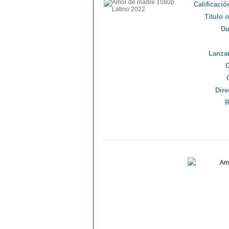
Calificaci
Titulo o
Du
Lanza
C
Dire
R