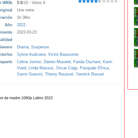
ón IMDb
5.8
/10 - Votos 6
riginal
Une mère
ración
1h 38m
Año
2022
miento
2022-03-23
alidad
Genero
Drama
,
Suspense
ctor/es
Sylvie Audcoeur
,
Victor Baussonie
eparto
Céline Jorrion
,
Darren Muselet
,
Farida Ouchani
,
Karin
Viard
,
Linda Massoz
,
Oscar Copp
,
Pasquale D'Inca
,
Samir Guesmi
,
Thierry Rousset
,
Yannick Rosset