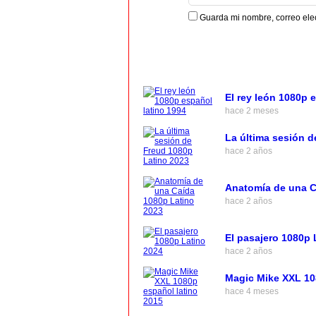
Guarda mi nombre, correo ele
El rey león 1080p 
hace 2 meses
La última sesión d
hace 2 años
Anatomía de una C
hace 2 años
El pasajero 1080p 
hace 2 años
Magic Mike XXL 10
hace 4 meses