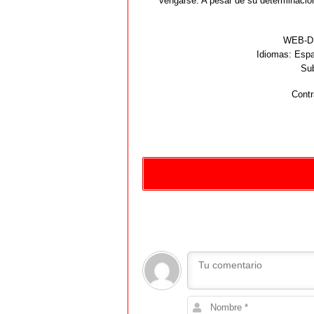
vengarse. A pesar de su determinació
WEB-DL
Idiomas:
Españ
Sub
Contr