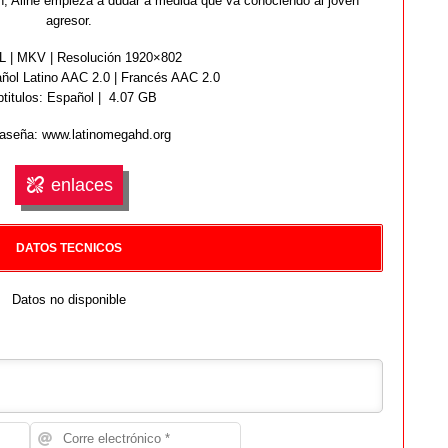
n, Aline empieza a dudar a medida que va conociendo al joven
agresor.
 | MKV | Resolución 1920×802
ol Latino AAC 2.0 | Francés AAC 2.0
titulos: Español | 4.07 GB
aseña: www.latinomegahd.org
enlaces
DATOS TECNICOS
Datos no disponible