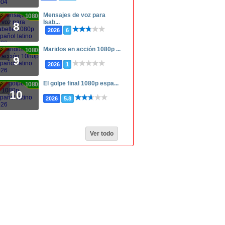
Mensajes de voz para
1080p
Isab...
8
2026
6
Maridos en acción 1080p ...
1080p
9
2026
1
El golpe final 1080p espa...
1080p
10
2026
5.8
Ver todo