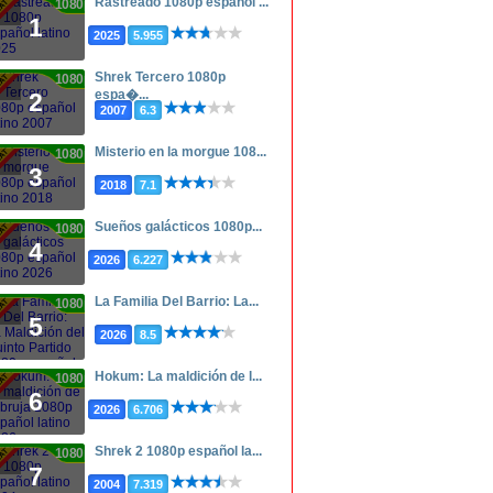
Rastreado 1080p español ...
1080p
1
2025
5.955
Shrek Tercero 1080p
1080p
espa�...
2
2007
6.3
Misterio en la morgue 108...
1080p
3
2018
7.1
Sueños galácticos 1080p...
1080p
4
2026
6.227
La Familia Del Barrio: La...
1080p
5
2026
8.5
Hokum: La maldición de l...
1080p
6
2026
6.706
Shrek 2 1080p español la...
1080p
7
2004
7.319