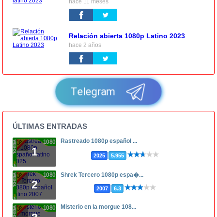
hace 11 meses
Relación abierta 1080p Latino 2023
hace 2 años
Telegram
ÚLTIMAS ENTRADAS
Rastreado 1080p español ...
1080p
1
2025
5.955
1080p
Shrek Tercero 1080p espa�...
2
2007
6.3
Misterio en la morgue 108...
1080p