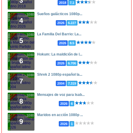
3
2018
7.1
Sueños galácticos 1080p...
1080p
4
2026
6.227
La Familia Del Barrio: La...
1080p
5
2026
8.5
Hokum: La maldición de l...
1080p
6
2026
6.706
Shrek 2 1080p español la...
1080p
7
2004
7.319
Mensajes de voz para Isab...
1080p
8
2026
6
Maridos en acción 1080p ...
1080p
9
2026
1