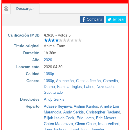
Descargar
Compartir
Twittear
Calificación IMDb
4.9
/10 - Votos 5
Titulo original
Animal Farm
Duración
1h 36m
Año
2026
Lanzamiento
2026-04-30
Calidad
1080p
Genero
1080p
,
Animación
,
Ciencia ficción
,
Comedia
,
Drama
,
Familia
,
Ingles
,
Latino
,
Novedades
,
Subtitulado
Director/es
Andy Serkis
Reparto
Adaeze Ifeyinwa
,
Aislinn Kardos
,
Amélie Lou
Marandola
,
Andy Serkis
,
Christopher Ragland
,
Elijah Isaiah Cook
,
Eric Loren
,
Eric Meyers
,
Gaten Matarazzo
,
Glenn Close
,
Iman Vellani
,
Jane Jackson
,
Jared Zeus
,
Jennifer