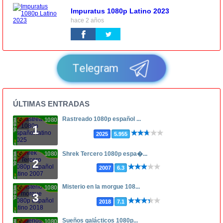
Impuratus 1080p Latino 2023
hace 2 años
Telegram
ÚLTIMAS ENTRADAS
Rastreado 1080p español ...
1080p
1
2025
5.955
1080p
Shrek Tercero 1080p espa�...
2
2007
6.3
Misterio en la morgue 108...
1080p
3
2018
7.1
Sueños galácticos 1080p...
1080p