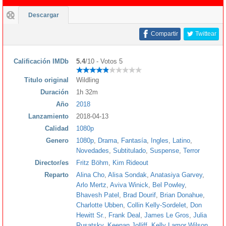
Descargar
Compartir
Twittear
Calificación IMDb
5.4
/10 - Votos 5
Titulo original
Wildling
Duración
1h 32m
Año
2018
Lanzamiento
2018-04-13
Calidad
1080p
Genero
1080p
,
Drama
,
Fantasía
,
Ingles
,
Latino
,
Novedades
,
Subtitulado
,
Suspense
,
Terror
Director/es
Fritz Böhm
,
Kim Rideout
Reparto
Alina Cho
,
Alisa Sondak
,
Anatasiya Garvey
,
Arlo Mertz
,
Aviva Winick
,
Bel Powley
,
Bhavesh Patel
,
Brad Dourif
,
Brian Donahue
,
Charlotte Ubben
,
Collin Kelly-Sordelet
,
Don
Hewitt Sr.
,
Frank Deal
,
James Le Gros
,
Julia
Rusatsky
,
Keenan Jolliff
,
Kelly Lamor Wilson
,