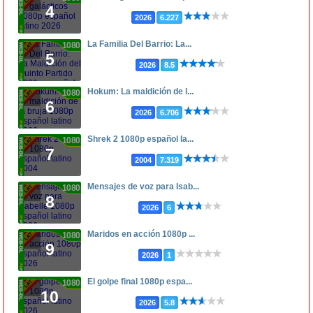
4
2026
6.227
La Familia Del Barrio: La...
1080p
5
2026
8.5
Hokum: La maldición de l...
1080p
6
2026
6.706
Shrek 2 1080p español la...
1080p
7
2004
7.319
Mensajes de voz para Isab...
1080p
8
2026
6
Maridos en acción 1080p ...
1080p
9
2026
1
El golpe final 1080p espa...
1080p
10
2026
5.8