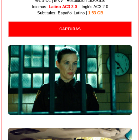
WEB-DL | MKV | Resolución 1920x816
Idiomas:
Latino AC3 2.0
– Inglés AC3 2.0
Subtitulos: Español Latino |
1.53 GB
CAPTURAS