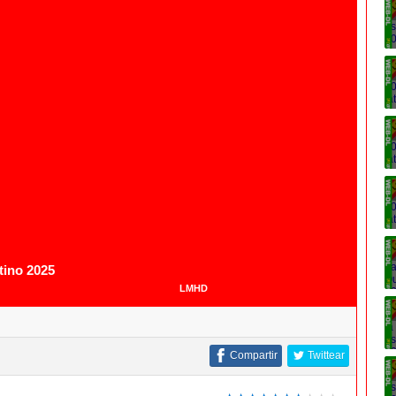
1080p
tino 2025
LMHD
Compartir
Twittear