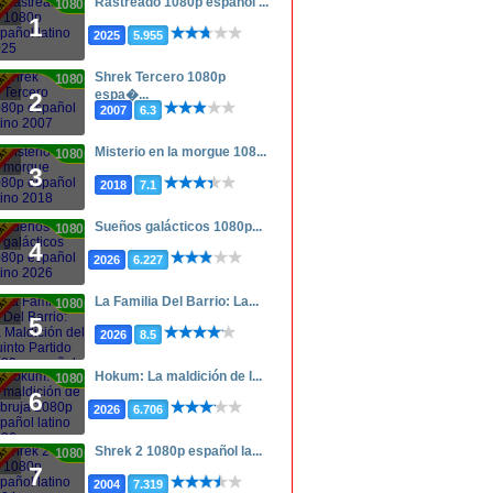
Rastreado 1080p español ...
1080p
1
2025
5.955
Shrek Tercero 1080p
1080p
espa�...
2
2007
6.3
Misterio en la morgue 108...
1080p
3
2018
7.1
Sueños galácticos 1080p...
1080p
4
2026
6.227
La Familia Del Barrio: La...
1080p
5
2026
8.5
Hokum: La maldición de l...
1080p
6
2026
6.706
Shrek 2 1080p español la...
1080p
7
2004
7.319