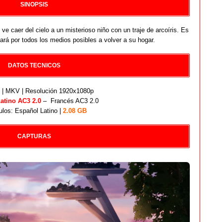
SINOPSIS
 ve caer del cielo a un misterioso niño con un traje de arcoíris. Es
dará por todos los medios posibles a volver a su hogar.
DATOS TECNICOS
| MKV | Resolución 1920x1080p
atino AC3 2.0
– Francés AC3 2.0
ulos: Español Latino |
2.08 GB
CAPTURAS