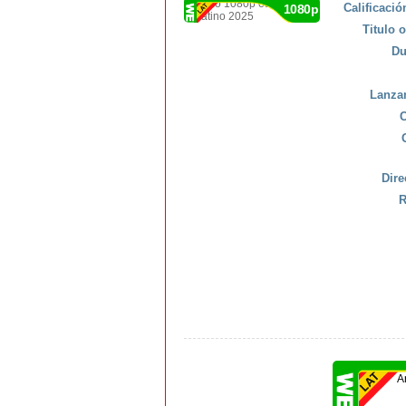
Calificaci
1080p
Titulo o
Du
Lanza
C
Dire
R