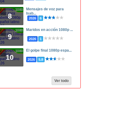
Mensajes de voz para
1080p
Isab...
8
2026
6
Maridos en acción 1080p ...
1080p
9
2026
1
El golpe final 1080p espa...
1080p
10
2026
5.8
Ver todo