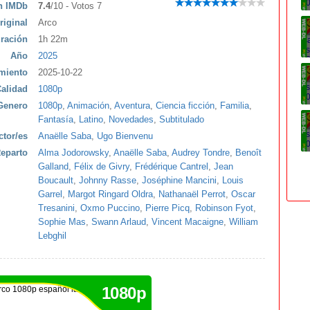
ón IMDb
7.4
/10 - Votos 7
riginal
Arco
ración
1h 22m
Año
2025
miento
2025-10-22
alidad
1080p
Genero
1080p
,
Animación
,
Aventura
,
Ciencia ficción
,
Familia
,
Fantasía
,
Latino
,
Novedades
,
Subtitulado
ctor/es
Anaëlle Saba
,
Ugo Bienvenu
eparto
Alma Jodorowsky
,
Anaëlle Saba
,
Audrey Tondre
,
Benoît
Galland
,
Félix de Givry
,
Frédérique Cantrel
,
Jean
Boucault
,
Johnny Rasse
,
Joséphine Mancini
,
Louis
Garrel
,
Margot Ringard Oldra
,
Nathanaël Perrot
,
Oscar
Tresanini
,
Oxmo Puccino
,
Pierre Picq
,
Robinson Fyot
,
Sophie Mas
,
Swann Arlaud
,
Vincent Macaigne
,
William
Lebghil
1080p