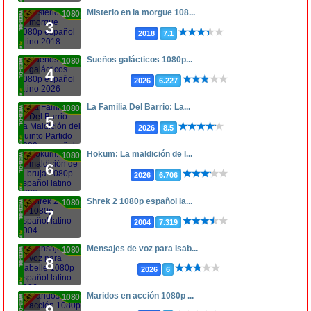
Misterio en la morgue 108...
1080p
3
2018
7.1
Sueños galácticos 1080p...
1080p
4
2026
6.227
La Familia Del Barrio: La...
1080p
5
2026
8.5
Hokum: La maldición de l...
1080p
6
2026
6.706
Shrek 2 1080p español la...
1080p
7
2004
7.319
Mensajes de voz para Isab...
1080p
8
2026
6
Maridos en acción 1080p ...
1080p