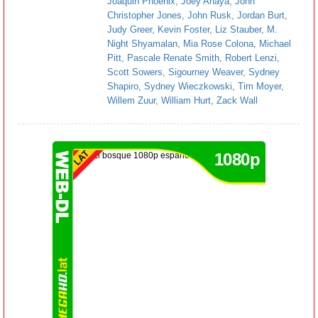
Joaquin Phoenix
,
Joey Anaya
,
John
Christopher Jones
,
John Rusk
,
Jordan Burt
,
Judy Greer
,
Kevin Foster
,
Liz Stauber
,
M.
Night Shyamalan
,
Mia Rose Colona
,
Michael
Pitt
,
Pascale Renate Smith
,
Robert Lenzi
,
Scott Sowers
,
Sigourney Weaver
,
Sydney
Shapiro
,
Sydney Wieczkowski
,
Tim Moyer
,
Willem Zuur
,
William Hurt
,
Zack Wall
1080p