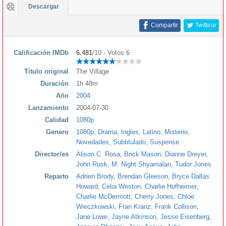
Descargar
Compartir
Twittear
Calificación IMDb
6.481
/10 - Votos 6
Titulo original
The Village
Duración
1h 48m
Año
2004
Lanzamiento
2004-07-30
Calidad
1080p
Genero
1080p
,
Drama
,
Ingles
,
Latino
,
Misterio
,
Novedades
,
Subtitulado
,
Suspense
Director/es
Alison C. Rosa
,
Brick Mason
,
Dianne Dreyer
,
John Rusk
,
M. Night Shyamalan
,
Tudor Jones
Reparto
Adrien Brody
,
Brendan Gleeson
,
Bryce Dallas
Howard
,
Celia Weston
,
Charlie Hofheimer
,
Charlie McDermott
,
Cherry Jones
,
Chloe
Wieczkowski
,
Fran Kranz
,
Frank Collison
,
Jane Lowe
,
Jayne Atkinson
,
Jesse Eisenberg
,