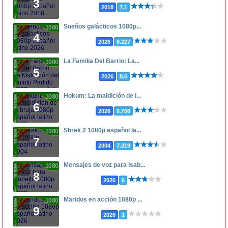
3
2018
7.1
Sueños galácticos 1080p...
1080p
4
2026
6.227
La Familia Del Barrio: La...
1080p
5
2026
8.5
Hokum: La maldición de l...
1080p
6
2026
6.706
Shrek 2 1080p español la...
1080p
7
2004
7.319
Mensajes de voz para Isab...
1080p
8
2026
6
Maridos en acción 1080p ...
1080p
9
2026
1