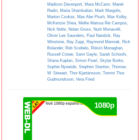
Madison Davenport
,
Mara McCann
,
Marek
Radin
,
Maria Shamkalian
,
Mark Margolis
,
Marton Csokas
,
Max Abe Plush
,
Max Kolby
,
McKenzie Shea
,
Mellie Maissa Rei Campos
,
Nick Nolte
,
Nolan Gross
,
Nurit Monacelli
,
Oliver Lee Saunders
,
Paul Nandzik
,
Ray
Winstone
,
Ray Zupp
,
Raymond Mamrak
,
Rick
Bolander
,
Rob Scebelo
,
Róisín Monaghan
,
Russell Crowe
,
Sami Gayle
,
Sarah Schoofs
,
Shana Kaplan
,
Simon Pearl
,
Skylar Burke
,
Sophie Nyweide
,
Stephen Stanton
,
Thomas
W. Stewart
,
Thor Kjartansson
,
Tommi Thor
Gudmundsson
,
Vera Fried
1080p