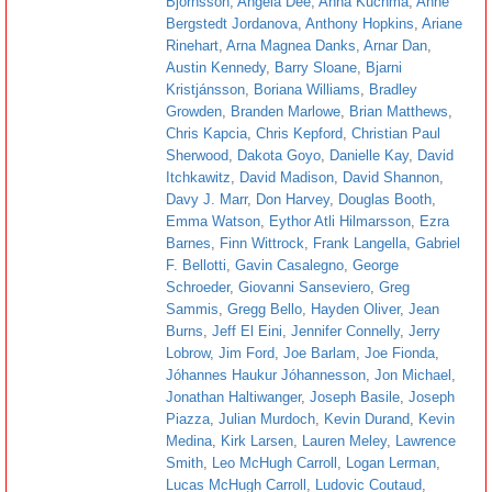
Bjornsson
,
Angela Dee
,
Anna Kuchma
,
Anne
Bergstedt Jordanova
,
Anthony Hopkins
,
Ariane
Rinehart
,
Arna Magnea Danks
,
Arnar Dan
,
Austin Kennedy
,
Barry Sloane
,
Bjarni
Kristjánsson
,
Boriana Williams
,
Bradley
Growden
,
Branden Marlowe
,
Brian Matthews
,
Chris Kapcia
,
Chris Kepford
,
Christian Paul
Sherwood
,
Dakota Goyo
,
Danielle Kay
,
David
Itchkawitz
,
David Madison
,
David Shannon
,
Davy J. Marr
,
Don Harvey
,
Douglas Booth
,
Emma Watson
,
Eythor Atli Hilmarsson
,
Ezra
Barnes
,
Finn Wittrock
,
Frank Langella
,
Gabriel
F. Bellotti
,
Gavin Casalegno
,
George
Schroeder
,
Giovanni Sanseviero
,
Greg
Sammis
,
Gregg Bello
,
Hayden Oliver
,
Jean
Burns
,
Jeff El Eini
,
Jennifer Connelly
,
Jerry
Lobrow
,
Jim Ford
,
Joe Barlam
,
Joe Fionda
,
Jóhannes Haukur Jóhannesson
,
Jon Michael
,
Jonathan Haltiwanger
,
Joseph Basile
,
Joseph
Piazza
,
Julian Murdoch
,
Kevin Durand
,
Kevin
Medina
,
Kirk Larsen
,
Lauren Meley
,
Lawrence
Smith
,
Leo McHugh Carroll
,
Logan Lerman
,
Lucas McHugh Carroll
,
Ludovic Coutaud
,