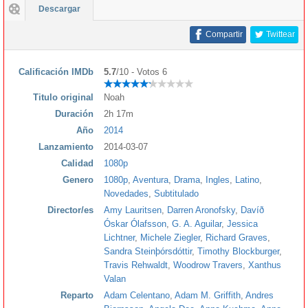
Descargar
Compartir
Twittear
Calificación IMDb
5.7
/10 - Votos 6
Titulo original
Noah
Duración
2h 17m
Año
2014
Lanzamiento
2014-03-07
Calidad
1080p
Genero
1080p
,
Aventura
,
Drama
,
Ingles
,
Latino
,
Novedades
,
Subtitulado
Director/es
Amy Lauritsen
,
Darren Aronofsky
,
Davíð
Óskar Ólafsson
,
G. A. Aguilar
,
Jessica
Lichtner
,
Michele Ziegler
,
Richard Graves
,
Sandra Steinþórsdóttir
,
Timothy Blockburger
,
Travis Rehwaldt
,
Woodrow Travers
,
Xanthus
Valan
Reparto
Adam Celentano
,
Adam M. Griffith
,
Andres