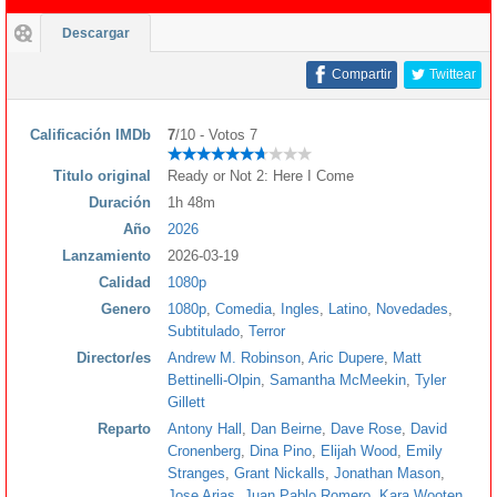
Descargar
Compartir
Twittear
Calificación IMDb
7
/10 - Votos 7
Titulo original
Ready or Not 2: Here I Come
Duración
1h 48m
Año
2026
Lanzamiento
2026-03-19
Calidad
1080p
Genero
1080p
,
Comedia
,
Ingles
,
Latino
,
Novedades
,
Subtitulado
,
Terror
Director/es
Andrew M. Robinson
,
Aric Dupere
,
Matt
Bettinelli-Olpin
,
Samantha McMeekin
,
Tyler
Gillett
Reparto
Antony Hall
,
Dan Beirne
,
Dave Rose
,
David
Cronenberg
,
Dina Pino
,
Elijah Wood
,
Emily
Stranges
,
Grant Nickalls
,
Jonathan Mason
,
Jose Arias
,
Juan Pablo Romero
,
Kara Wooten
,