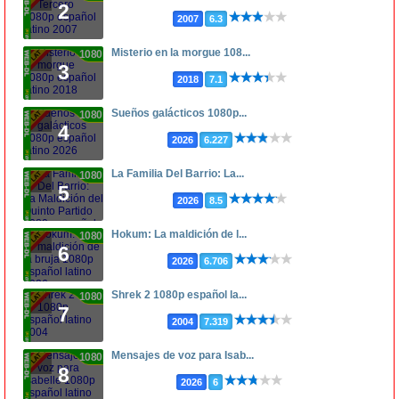
2
2007
6.3
Misterio en la morgue 108...
1080p
3
2018
7.1
Sueños galácticos 1080p...
1080p
4
2026
6.227
La Familia Del Barrio: La...
1080p
5
2026
8.5
Hokum: La maldición de l...
1080p
6
2026
6.706
Shrek 2 1080p español la...
1080p
7
2004
7.319
Mensajes de voz para Isab...
1080p
8
2026
6