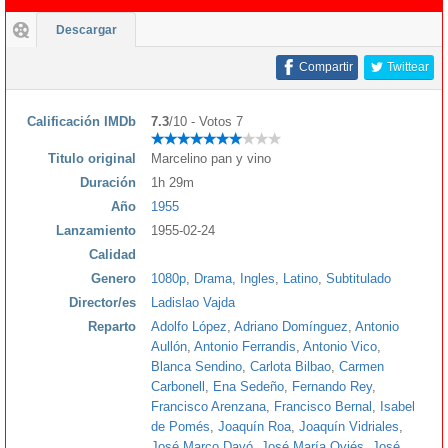
Descargar
Compartir
Twittear
Calificación IMDb
7.3
/10 - Votos 7
Titulo original
Marcelino pan y vino
Duración
1h 29m
Año
1955
Lanzamiento
1955-02-24
Calidad
Genero
1080p
,
Drama
,
Ingles
,
Latino
,
Subtitulado
Director/es
Ladislao Vajda
Reparto
Adolfo López
,
Adriano Domínguez
,
Antonio
Aullón
,
Antonio Ferrandis
,
Antonio Vico
,
Blanca Sendino
,
Carlota Bilbao
,
Carmen
Carbonell
,
Ena Sedeño
,
Fernando Rey
,
Francisco Arenzana
,
Francisco Bernal
,
Isabel
de Pomés
,
Joaquín Roa
,
Joaquín Vidriales
,
José Marco Davó
,
José María Oviés
,
José