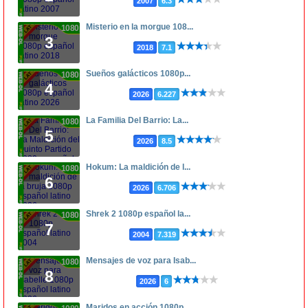
2007
6.3
Misterio en la morgue 108...
1080p
3
2018
7.1
Sueños galácticos 1080p...
1080p
4
2026
6.227
La Familia Del Barrio: La...
1080p
5
2026
8.5
Hokum: La maldición de l...
1080p
6
2026
6.706
Shrek 2 1080p español la...
1080p
7
2004
7.319
Mensajes de voz para Isab...
1080p
8
2026
6
Maridos en acción 1080p ...