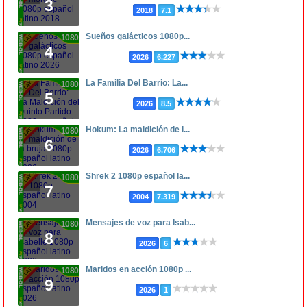
3
2018
7.1
Sueños galácticos 1080p...
1080p
4
2026
6.227
La Familia Del Barrio: La...
1080p
5
2026
8.5
Hokum: La maldición de l...
1080p
6
2026
6.706
Shrek 2 1080p español la...
1080p
7
2004
7.319
Mensajes de voz para Isab...
1080p
8
2026
6
Maridos en acción 1080p ...
1080p
9
2026
1