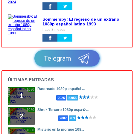
Sommersby: El regreso de un extraño
1080p español latino 1993
hace 3 meses
Telegram
ÚLTIMAS ENTRADAS
Rastreado 1080p español ...
1080p
1
2025
5.955
1080p
Shrek Tercero 1080p espa�...
2
2007
6.3
Misterio en la morgue 108...
1080p