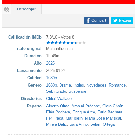
Descargar
Compartir
Twittear
Calificación IMDb
7.8
/10 - Votos 8
Titulo original
Mala influencia
Duración
1h 46m
Año
2025
Lanzamiento
2025-01-24
Calidad
1080p
Genero
1080p
,
Drama
,
Ingles
,
Novedades
,
Romance
,
Subtitulado
,
Suspense
Director/es
Chloé Wallace
Reparto
Alberto Olmo
,
Arnaud Préchac
,
Clara Chaín
,
Eléa Rochera
,
Enrique Arce
,
Farid Bechara
,
Fer Fraga
,
Mar Isern
,
María José Mariscal
,
Mirela Balić
,
Sara Ariño
,
Selam Ortega