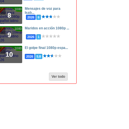
Mensajes de voz para
1080p
Isab...
8
2026
6
Maridos en acción 1080p ...
1080p
9
2026
1
El golpe final 1080p espa...
1080p
10
2026
5.8
Ver todo