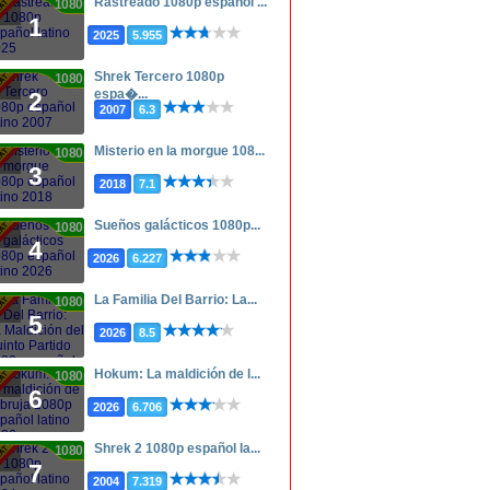
Rastreado 1080p español ...
1080p
1
2025
5.955
Shrek Tercero 1080p
1080p
espa�...
2
2007
6.3
Misterio en la morgue 108...
1080p
3
2018
7.1
Sueños galácticos 1080p...
1080p
4
2026
6.227
La Familia Del Barrio: La...
1080p
5
2026
8.5
Hokum: La maldición de l...
1080p
6
2026
6.706
Shrek 2 1080p español la...
1080p
7
2004
7.319