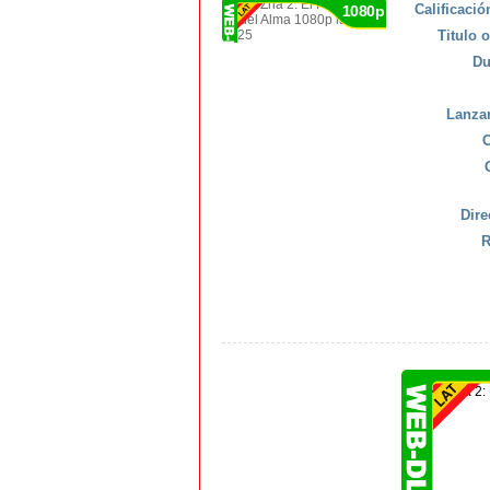
Calificaci
1080p
Titulo o
Du
Lanza
C
Dire
R