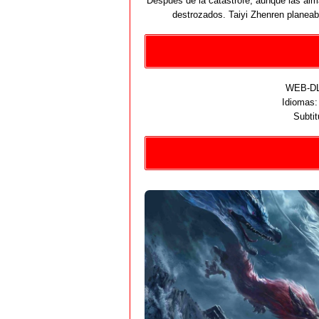
Después de la catástrofe, aunque las alm
destrozados. Taiyi Zhenren planeaba
WEB-DL 
Idiomas
Subtit