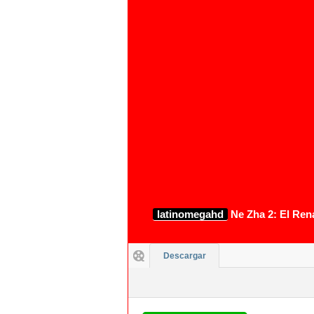
latinomegahd
Ne Zha 2: El Rena
Descargar