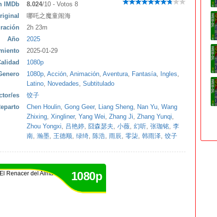
ón IMDb
8.024
/10 - Votos 8
riginal
哪吒之魔童闹海
ración
2h 23m
Año
2025
miento
2025-01-29
alidad
1080p
Genero
1080p
,
Acción
,
Animación
,
Aventura
,
Fantasía
,
Ingles
,
Latino
,
Novedades
,
Subtitulado
ctor/es
饺子
eparto
Chen Houlin
,
Gong Geer
,
Liang Sheng
,
Nan Yu
,
Wang
Zhixing
,
Xingliner
,
Yang Wei
,
Zhang Ji
,
Zhang Yunqi
,
Zhou Yongxi
,
吕艳婷
,
囧森瑟夫
,
小薇
,
幻听
,
张珈铭
,
李
南
,
瀚墨
,
王德顺
,
绿绮
,
陈浩
,
雨辰
,
零柒
,
韩雨泽
,
饺子
1080p