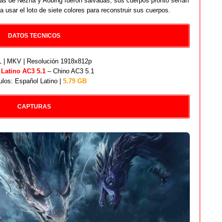
as de Nezha y Aobing fueron salvadas, sus cuerpos pronto serían
 usar el loto de siete colores para reconstruir sus cuerpos.
DATOS TECNICOS
| MKV | Resolución 1918x812p
:
Latino AC3 5.1
– Chino AC3 5.1
ulos: Español Latino |
5.79 GB
CAPTURAS