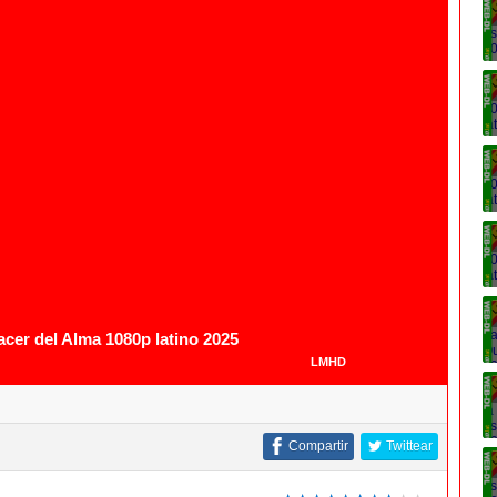
1080p
cer del Alma 1080p latino 2025
LMHD
Compartir
Twittear