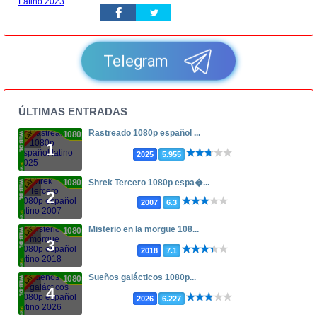
Telegram
ÚLTIMAS ENTRADAS
Rastreado 1080p español ...
1080p
1
2025
5.955
1080p
Shrek Tercero 1080p espa�...
2
2007
6.3
Misterio en la morgue 108...
1080p
3
2018
7.1
Sueños galácticos 1080p...
1080p
4
2026
6.227