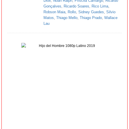
Dioli
,
Noah Ralph
,
Priscila Camargo
,
Ricardo
Gonçalves
,
Ricardo Soares
,
Rico Lima
,
Robson Maia
,
Rollo
,
Sidney Guedes
,
Silvio
Matos
,
Thiago Mello
,
Thiago Prado
,
Wallace
Lau