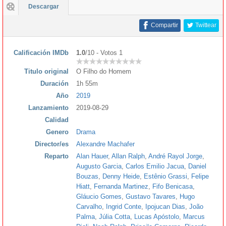
Descargar
Compartir
Twittear
Calificación IMDb
1.0
/10 - Votos 1
Titulo original
O Filho do Homem
Duración
1h 55m
Año
2019
Lanzamiento
2019-08-29
Calidad
Genero
Drama
Director/es
Alexandre Machafer
Reparto
Alan Hauer
,
Allan Ralph
,
André Rayol Jorge
,
Augusto Garcia
,
Carlos Emilio Jacua
,
Daniel
Bouzas
,
Denny Heide
,
Estênio Grassi
,
Felipe
Hiatt
,
Fernanda Martinez
,
Fifo Benicasa
,
Gláucio Gomes
,
Gustavo Tavares
,
Hugo
Carvalho
,
Ingrid Conte
,
Ipojucan Dias
,
João
Palma
,
Júlia Cotta
,
Lucas Apóstolo
,
Marcus