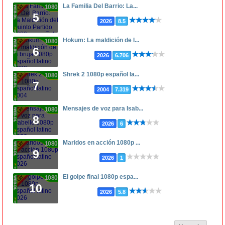
La Familia Del Barrio: La...
1080p
5
2026
8.5
Hokum: La maldición de l...
1080p
6
2026
6.706
Shrek 2 1080p español la...
1080p
7
2004
7.319
Mensajes de voz para Isab...
1080p
8
2026
6
Maridos en acción 1080p ...
1080p
9
2026
1
El golpe final 1080p espa...
1080p
10
2026
5.8