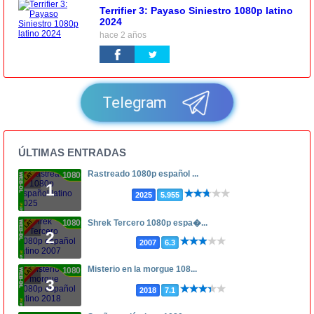
Terrifier 3: Payaso Siniestro 1080p latino
2024
hace 2 años
Telegram
ÚLTIMAS ENTRADAS
Rastreado 1080p español ...
1080p
1
2025
5.955
1080p
Shrek Tercero 1080p espa�...
2
2007
6.3
Misterio en la morgue 108...
1080p
3
2018
7.1