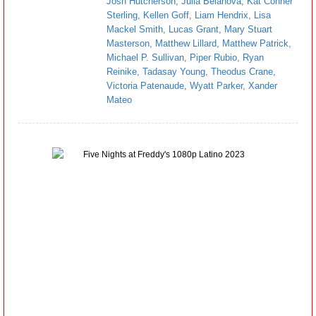
Josh Hutcherson
,
Julia Belanova
,
Kat Conner
Sterling
,
Kellen Goff
,
Liam Hendrix
,
Lisa
Mackel Smith
,
Lucas Grant
,
Mary Stuart
Masterson
,
Matthew Lillard
,
Matthew Patrick
,
Michael P. Sullivan
,
Piper Rubio
,
Ryan
Reinike
,
Tadasay Young
,
Theodus Crane
,
Victoria Patenaude
,
Wyatt Parker
,
Xander
Mateo