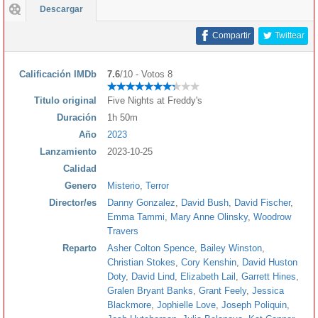
Descargar
Compartir
Twittear
Calificación IMDb
7.6
/10 - Votos 8
Titulo original
Five Nights at Freddy's
Duración
1h 50m
Año
2023
Lanzamiento
2023-10-25
Calidad
Genero
Misterio
,
Terror
Director/es
Danny Gonzalez
,
David Bush
,
David Fischer
,
Emma Tammi
,
Mary Anne Olinsky
,
Woodrow
Travers
Reparto
Asher Colton Spence
,
Bailey Winston
,
Christian Stokes
,
Cory Kenshin
,
David Huston
Doty
,
David Lind
,
Elizabeth Lail
,
Garrett Hines
,
Gralen Bryant Banks
,
Grant Feely
,
Jessica
Blackmore
,
Jophielle Love
,
Joseph Poliquin
,