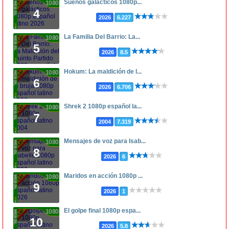
Sueños galácticos 1080p...
1080p
4
2026
6.227
La Familia Del Barrio: La...
1080p
5
2026
8.5
Hokum: La maldición de l...
1080p
6
2026
6.706
Shrek 2 1080p español la...
1080p
7
2004
7.319
Mensajes de voz para Isab...
1080p
8
2026
6
Maridos en acción 1080p ...
1080p
9
2026
1
El golpe final 1080p espa...
1080p
10
2026
5.8