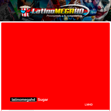
latinomegahd
Sugar
LMHD