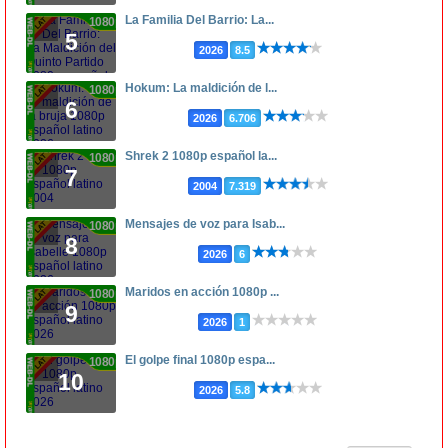
La Familia Del Barrio: La...
1080p
5
2026
8.5
Hokum: La maldición de l...
1080p
6
2026
6.706
Shrek 2 1080p español la...
1080p
7
2004
7.319
Mensajes de voz para Isab...
1080p
8
2026
6
Maridos en acción 1080p ...
1080p
9
2026
1
El golpe final 1080p espa...
1080p
10
2026
5.8