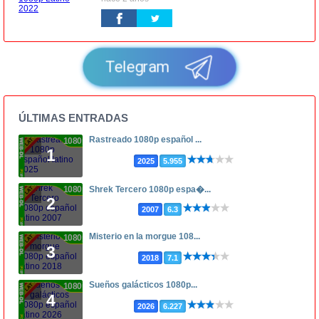
Telegram
ÚLTIMAS ENTRADAS
Rastreado 1080p español ...
1080p
1
2025
5.955
1080p
Shrek Tercero 1080p espa�...
2
2007
6.3
Misterio en la morgue 108...
1080p
3
2018
7.1
Sueños galácticos 1080p...
1080p
4
2026
6.227