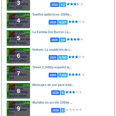
3
2018
7.1
Sueños galácticos 1080p...
1080p
4
2026
6.227
La Familia Del Barrio: La...
1080p
5
2026
8.5
Hokum: La maldición de l...
1080p
6
2026
6.706
Shrek 2 1080p español la...
1080p
7
2004
7.319
Mensajes de voz para Isab...
1080p
8
2026
6
Maridos en acción 1080p ...
1080p
9
2026
1