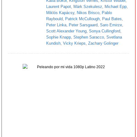
Katia Bokor
,
Kingston Vernes
,
Kristóf Widder
,
Laurent Papot
,
Márk Szekulesz
,
Michael Epp
,
Miklós Kapácsy
,
Nikos Brisco
,
Pablo
Raybould
,
Patrick McCullough
,
Paul Bates
,
Peter Linka
,
Peter Sarsgaard
,
Saro Emirze
,
Scott Alexander Young
,
Sonya Cullingford
,
Sophie Knapp
,
Stephen Saracco
,
Svetlana
Kundish
,
Vicky Krieps
,
Zachary Golinger