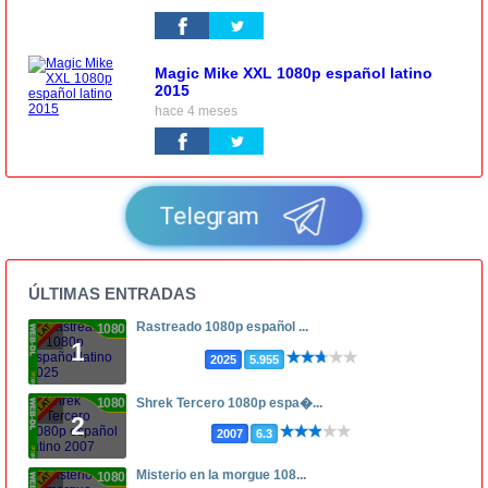
Magic Mike XXL 1080p español latino
2015
hace 4 meses
Telegram
ÚLTIMAS ENTRADAS
Rastreado 1080p español ...
1080p
1
2025
5.955
1080p
Shrek Tercero 1080p espa�...
2
2007
6.3
Misterio en la morgue 108...
1080p