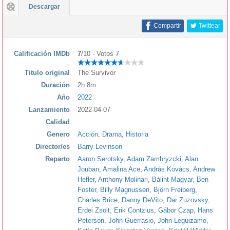
Descargar
Compartir
Twittear
Calificación IMDb
7
/10 - Votos 7
Titulo original
The Survivor
Duración
2h 8m
Año
2022
Lanzamiento
2022-04-07
Calidad
Genero
Acción
,
Drama
,
Historia
Director/es
Barry Levinson
Reparto
Aaron Serotsky
,
Adam Zambryzcki
,
Alan
Jouban
,
Amalina Ace
,
András Kovács
,
Andrew
Hefler
,
Anthony Molinari
,
Bálint Magyar
,
Ben
Foster
,
Billy Magnussen
,
Björn Freiberg
,
Charles Brice
,
Danny DeVito
,
Dar Zuzovsky
,
Erdei Zsolt
,
Erik Contzius
,
Gábor Czap
,
Hans
Peterson
,
John Guerrasio
,
John Leguizamo
,