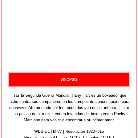
SINOPSIS
Tras la Segunda Guerra Mundial, Harry Haft es un boxeador que
luchó contra sus compañeros en los campos de concentración para
sobrevivir. Atormentado por los recuerdos y la culpa, intenta utilizar
las peleas de alto nivel contra leyendas del boxeo como Rocky
Marciano para volver a encontrar a su primer amor.
WEB-DL | MKV | Resolución 1920×816
Idiomas:
Español Latino AC3 2.0 | Inglés AC3 5.1