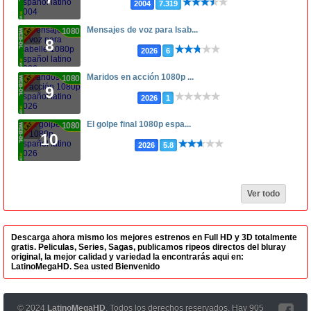
2004
7.319
Mensajes de voz para Isab...
1080p
8
2026
6
Maridos en acción 1080p ...
1080p
9
2026
1
El golpe final 1080p espa...
1080p
10
2026
5.8
Ver todo
Descarga ahora mismo los mejores estrenos en Full HD y 3D totalmente
gratis. Peliculas, Series, Sagas, publicamos ripeos directos del bluray
original, la mejor calidad y variedad la encontrarás aqui en:
LatinoMegaHD. Sea usted Bienvenido
© 2024
LatinoMegaHD
, Todos los derechos reservados. Hay 905