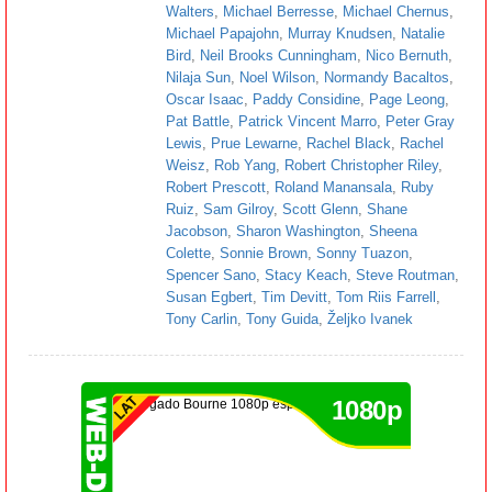
Walters
,
Michael Berresse
,
Michael Chernus
,
Michael Papajohn
,
Murray Knudsen
,
Natalie
Bird
,
Neil Brooks Cunningham
,
Nico Bernuth
,
Nilaja Sun
,
Noel Wilson
,
Normandy Bacaltos
,
Oscar Isaac
,
Paddy Considine
,
Page Leong
,
Pat Battle
,
Patrick Vincent Marro
,
Peter Gray
Lewis
,
Prue Lewarne
,
Rachel Black
,
Rachel
Weisz
,
Rob Yang
,
Robert Christopher Riley
,
Robert Prescott
,
Roland Manansala
,
Ruby
Ruiz
,
Sam Gilroy
,
Scott Glenn
,
Shane
Jacobson
,
Sharon Washington
,
Sheena
Colette
,
Sonnie Brown
,
Sonny Tuazon
,
Spencer Sano
,
Stacy Keach
,
Steve Routman
,
Susan Egbert
,
Tim Devitt
,
Tom Riis Farrell
,
Tony Carlin
,
Tony Guida
,
Željko Ivanek
1080p