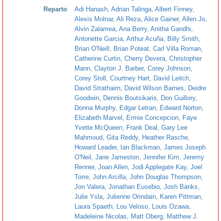
Reparto
Adi Hanash
,
Adrian Talinga
,
Albert Finney
,
Alexis Molnar
,
Ali Reza
,
Alice Gainer
,
Allen Jo
,
Alvin Zalamea
,
Ana Berry
,
Anitha Gandhi
,
Antonette Garcia
,
Arthur Acuña
,
Billy Smith
,
Brian O'Neill
,
Brian Poteat
,
Carl Villa Roman
,
Catherine Curtin
,
Cherry Devera
,
Christopher
Mann
,
Clayton J. Barber
,
Corey Johnson
,
Corey Stoll
,
Courtney Hart
,
David Leitch
,
David Strathairn
,
David Wilson Barnes
,
Deidre
Goodwin
,
Dennis Boutsikaris
,
Don Guillory
,
Donna Murphy
,
Edgar Letran
,
Edward Norton
,
Elizabeth Marvel
,
Ermie Concepcion
,
Faye
Yvette McQueen
,
Frank Deal
,
Gary Lee
Mahmoud
,
Gita Reddy
,
Heather Rasche
,
Howard Leader
,
Ian Blackman
,
James Joseph
O'Neil
,
Jane Jameston
,
Jennifer Kim
,
Jeremy
Renner
,
Joan Allen
,
Jodi Applegate Kay
,
Joel
Torre
,
John Arcilla
,
John Douglas Thompson
,
Jon Valera
,
Jonathan Eusebio
,
Josh Banks
,
Julie Ysla
,
Julienne Orindain
,
Karen Pittman
,
Laura Spaeth
,
Lou Veloso
,
Louis Ozawa
,
Madeleine Nicolas
,
Matt Oberg
,
Matthew J.