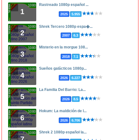
Rastreado 1080p español ...
1080p
1
2025
5.955
1080p
Shrek Tercero 1080p espa�...
2
2007
6.3
Misterio en la morgue 108...
1080p
3
2018
7.1
Sueños galácticos 1080p...
1080p
4
2026
6.227
La Familia Del Barrio: La...
1080p
5
2026
8.5
Hokum: La maldición de l...
1080p
6
2026
6.706
Shrek 2 1080p español la...
1080p
7