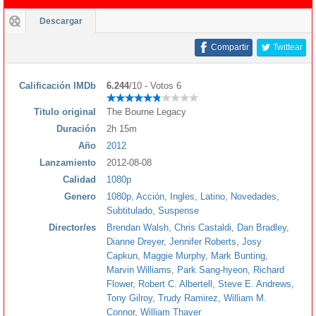
Descargar
Compartir
Twittear
Calificación IMDb
6.244
/10 - Votos 6
Titulo original
The Bourne Legacy
Duración
2h 15m
Año
2012
Lanzamiento
2012-08-08
Calidad
1080p
Genero
1080p
,
Acción
,
Ingles
,
Latino
,
Novedades
,
Subtitulado
,
Suspense
Director/es
Brendan Walsh
,
Chris Castaldi
,
Dan Bradley
,
Dianne Dreyer
,
Jennifer Roberts
,
Josy
Capkun
,
Maggie Murphy
,
Mark Bunting
,
Marvin Williams
,
Park Sang-hyeon
,
Richard
Flower
,
Robert C. Albertell
,
Steve E. Andrews
,
Tony Gilroy
,
Trudy Ramirez
,
William M.
Connor
,
William Thayer