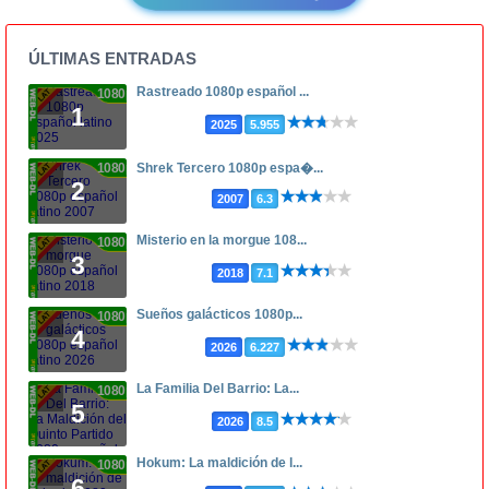
ÚLTIMAS ENTRADAS
Rastreado 1080p español ...
1080p
1
2025
5.955
1080p
Shrek Tercero 1080p espa�...
2
2007
6.3
Misterio en la morgue 108...
1080p
3
2018
7.1
Sueños galácticos 1080p...
1080p
4
2026
6.227
La Familia Del Barrio: La...
1080p
5
2026
8.5
Hokum: La maldición de l...
1080p
6