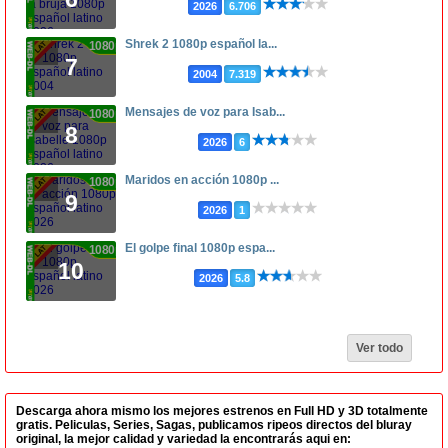
2026
6.706
Shrek 2 1080p español la...
1080p
7
2004
7.319
Mensajes de voz para Isab...
1080p
8
2026
6
Maridos en acción 1080p ...
1080p
9
2026
1
El golpe final 1080p espa...
1080p
10
2026
5.8
Ver todo
Descarga ahora mismo los mejores estrenos en Full HD y 3D totalmente
gratis. Peliculas, Series, Sagas, publicamos ripeos directos del bluray
original, la mejor calidad y variedad la encontrarás aqui en: