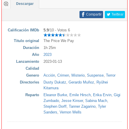
Descargar
Compartir
Twittear
Calificación IMDb
5.9
/10 - Votos 6
Titulo original
The Price We Pay
Duración
1h 25m
Año
2023
Lanzamiento
2023-01-13
Calidad
Genero
Acción
,
Crimen
,
Misterio
,
Suspense
,
Terror
Director/es
Dusty Dukatz
,
Gerardo Muñoz
,
Ryûhei
Kitamura
Reparto
Eleanor Burke
,
Emile Hirsch
,
Erika Ervin
,
Gigi
Zumbado
,
Jesse Kinser
,
Sabina Mach
,
Stephen Dorff
,
Tanner Zagarino
,
Tyler
Sanders
,
Vernon Wells