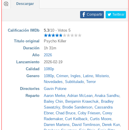
Descargar
Compartir
Twittear
Calificación IMDb
5.3
/10 - Votos 5
Titulo original
Psycho Killer
Duración
1h 31m
Año
2026
Lanzamiento
2026-02-19
Calidad
1080p
Genero
1080p
,
Crimen
,
Ingles
,
Latino
,
Misterio
,
Novedades
,
Subtitulado
,
Terror
Director/es
Gavin Polone
Reparto
Aaron Merke
,
Adrian McLean
,
Anaka Sandhu
,
Bailey Chin
,
Benjamin Krawchuk
,
Bradley
Sawatzky
,
Brodie Sanderson
,
Cassandra
Ebner
,
Chad Bruce
,
Coby Friesen
,
Corey
Rademaker
,
Curt Keilback
,
Curtis Moore
,
Darren Martens
,
David Tomlinson
,
Derek Kun
,