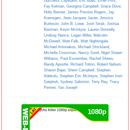
Dutchess Cayetano
,
Eric Blais
,
Ernie Pitts
,
Fay Kelman
,
Georgina Campbell
,
Grace Dove
,
Holly Bernier
,
James Preston Rogers
,
Jay
Koensgen
,
Jean-Jacques Javier
,
Jessica
Burleson
,
John B. Lowe
,
Josh Strait
,
Joshua
Banman
,
Kevin McIntyre
,
Lauren Donnelly
,
Lindsay Nance
,
Logan Miller
,
Malcolm
McDowell
,
Matt Falk
,
Matt Nightingale
,
Michael Antonakos
,
Michael Strickland
,
Michelle Crossman
,
Nancy Sorel
,
Nigel Shawn
Williams
,
Paul Essiembre
,
Rachel Sheen
,
Randy Apostle
,
Richard Tolton
,
Robert Nahum
,
Sharon Bajer
,
Sherri Campbell
,
Stephen
Adekolu
,
Stephen Eric McIntyre
,
Stephen Irom
Gatphoh
,
Sydney Sabiston
,
Terry Ray
,
Tracy
Penner
,
Yan Joseph
1080p