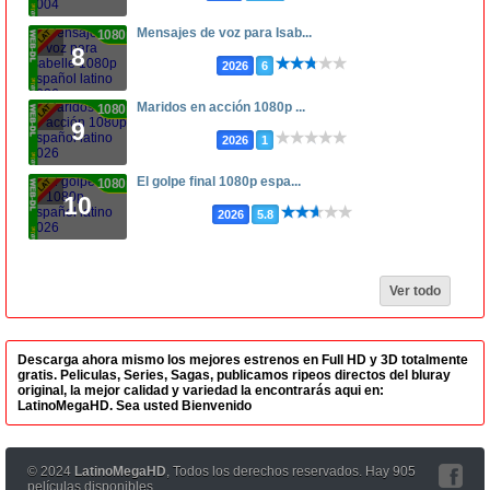
Mensajes de voz para Isab...
1080p
8
2026
6
Maridos en acción 1080p ...
1080p
9
2026
1
El golpe final 1080p espa...
1080p
10
2026
5.8
Ver todo
Descarga ahora mismo los mejores estrenos en Full HD y 3D totalmente
gratis. Peliculas, Series, Sagas, publicamos ripeos directos del bluray
original, la mejor calidad y variedad la encontrarás aqui en:
LatinoMegaHD. Sea usted Bienvenido
© 2024
LatinoMegaHD
, Todos los derechos reservados. Hay 905
películas disponibles