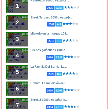
Rastreado 1080p español ...
1080p
1
2025
5.955
1080p
Shrek Tercero 1080p espa�...
2
2007
6.3
Misterio en la morgue 108...
1080p
3
2018
7.1
Sueños galácticos 1080p...
1080p
4
2026
6.227
La Familia Del Barrio: La...
1080p
5
2026
8.5
Hokum: La maldición de l...
1080p
6
2026
6.706
Shrek 2 1080p español la...
1080p
7
2004
7.319