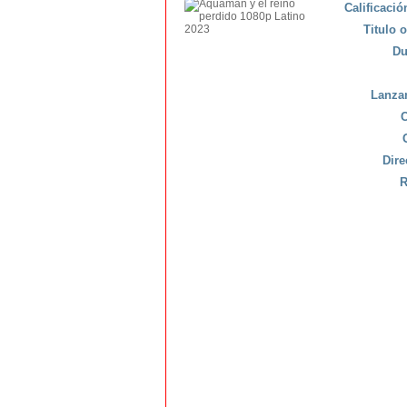
Calificaci
Titulo o
Du
Lanza
C
Dire
R