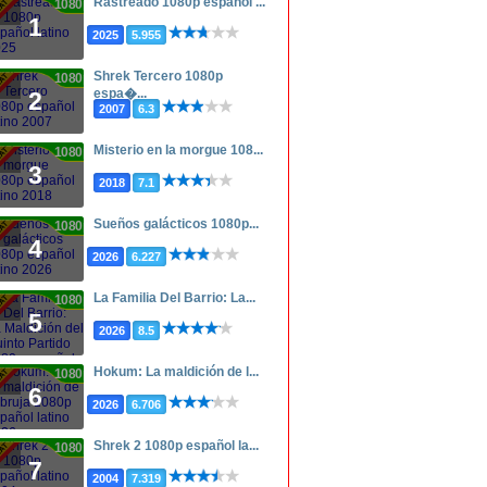
Rastreado 1080p español ...
1080p
1
2025
5.955
Shrek Tercero 1080p
1080p
espa�...
2
2007
6.3
Misterio en la morgue 108...
1080p
3
2018
7.1
Sueños galácticos 1080p...
1080p
4
2026
6.227
La Familia Del Barrio: La...
1080p
5
2026
8.5
Hokum: La maldición de l...
1080p
6
2026
6.706
Shrek 2 1080p español la...
1080p
7
2004
7.319