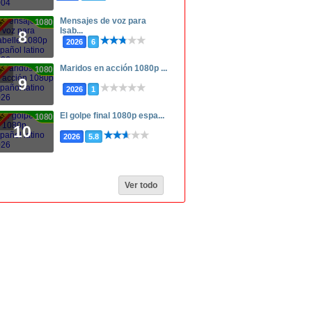
Mensajes de voz para
1080p
Isab...
8
2026
6
Maridos en acción 1080p ...
1080p
9
2026
1
El golpe final 1080p espa...
1080p
10
2026
5.8
Ver todo