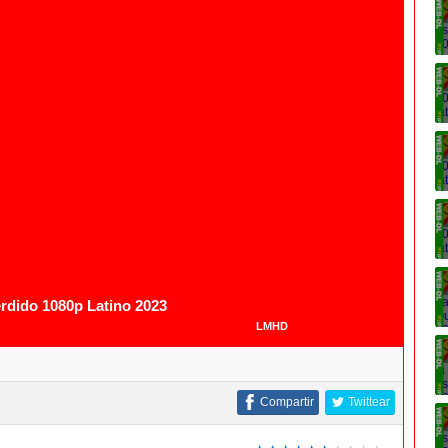
1080p
rdido 1080p Latino 2023
LMHD
Compartir
Twittear