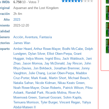
ón IMDb
6.758
/10 - Votos 7
riginal
Aquaman and the Lost Kingdom
ración
2h 4m
Año
2023
miento
2023-12-20
alidad
Genero
Acción
,
Aventura
,
Fantasía
ctor/es
James Wan
eparto
Amber Heard
,
Arthur Rowe-Mayer
,
Bodhi McCabe
,
Dolph
Lundgren
,
Dylan Silver
,
Elliot Oben-Perpa
,
Grant
Huggair
,
Indya Moore
,
Ingrid Bisu
,
Jack Waldouck
,
Jani
Zhao
,
Jason Momoa
,
Jay McDonald
,
Jay Rincon
,
John
Rhys-Davies
,
Jon Birkbeck
,
Jonathan Bremner
,
Jonny
Vaughton
,
Julie Chang
,
Lucian Oben-Perpa
,
Maddox
Cruz-Porter
,
Mark Kwak
,
Martin Short
,
Michael Beach
,
Natalia Safran
,
Nicole Kidman
,
Nikau Keats Green
,
Noah Rowe-Mayer
,
Osian Roberts
,
Patrick Wilson
,
Pilou
Asbæk
,
Randall Park
,
Ricardo Molina
,
River Ao
Moemoeā Green
,
Samuel Gosrani
,
Sohm Kapila
,
Temuera Morrison
,
Tyler Burger
,
Vincent Regan
,
Yahya
Abdul-Mateen II