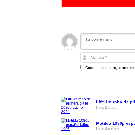
Guarda mi nombre, correo ele
Lift: Un robo de p
hace 2 años
Matilda 1080p espa
hace 4 meses