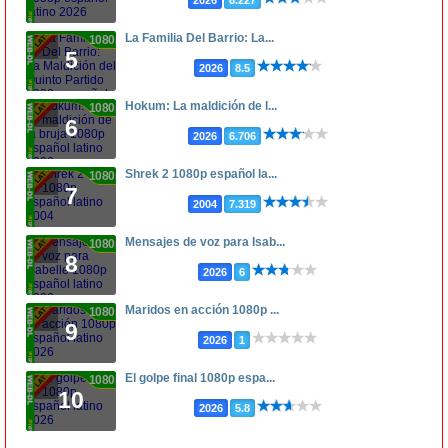
La Familia Del Barrio: La...
1080p
5
2026
8.5
Hokum: La maldición de l...
1080p
6
2026
6.706
Shrek 2 1080p español la...
1080p
7
2004
7.319
Mensajes de voz para Isab...
1080p
8
2026
6
Maridos en acción 1080p ...
1080p
9
2026
1
El golpe final 1080p espa...
1080p
10
2026
5.8