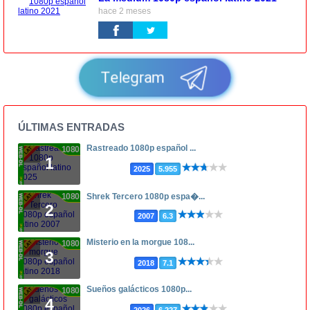
hace 2 meses
Telegram
ÚLTIMAS ENTRADAS
Rastreado 1080p español ...
1080p
1
2025
5.955
1080p
Shrek Tercero 1080p espa�...
2
2007
6.3
Misterio en la morgue 108...
1080p
3
2018
7.1
Sueños galácticos 1080p...
1080p
4
2026
6.227