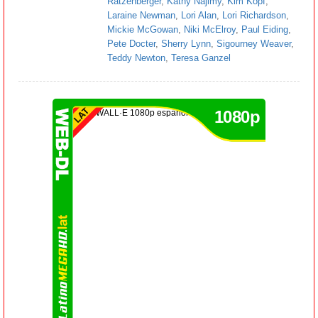
Ratzenberger
,
Kathy Najimy
,
Kim Kopf
,
Laraine Newman
,
Lori Alan
,
Lori Richardson
,
Mickie McGowan
,
Niki McElroy
,
Paul Eiding
,
Pete Docter
,
Sherry Lynn
,
Sigourney Weaver
,
Teddy Newton
,
Teresa Ganzel
1080p