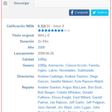
Descargar
Compartir
Twittear
Calificación IMDb
8.112
/10 - Votos 8
Titulo original
WALL·E
Duración
1h 43m
Año
2008
Lanzamiento
2008-06-26
Calidad
1080p
Genero
1080p
,
Animación
,
Ciencia ficción
,
Familia
,
Ingles
,
Latino
,
Novedades
,
Subtitulado
Director/es
Andrew Cadelago
,
Andrew Stanton
,
Diego
Garzon
,
Janette Nielsen
,
Kyle Ranson-Walsh
Reparto
Andrew Stanton
,
Angus MacLane
,
Ben Burtt
,
Bob Bergen
,
Colette Whitaker
,
Donald
Fullilove
,
Elissa Knight
,
Fred Willard
,
Garrett
Palmer
,
Jan Rabson
,
Jeff Garlin
,
Jeff Pidgeon
,
Jess Harnell
,
Jim Ward
,
John Cygan
,
John