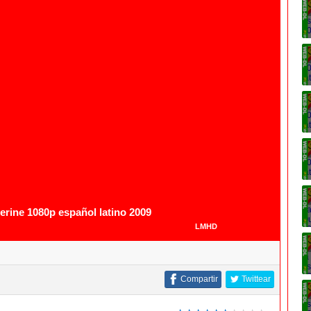
rine 1080p español latino 2009
LMHD
Compartir
Twittear