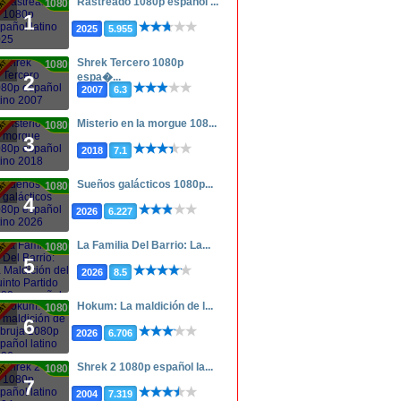
Rastreado 1080p español ...
1080p
1
2025
5.955
Shrek Tercero 1080p
1080p
espa�...
2
2007
6.3
Misterio en la morgue 108...
1080p
3
2018
7.1
Sueños galácticos 1080p...
1080p
4
2026
6.227
La Familia Del Barrio: La...
1080p
5
2026
8.5
Hokum: La maldición de l...
1080p
6
2026
6.706
Shrek 2 1080p español la...
1080p
7
2004
7.319