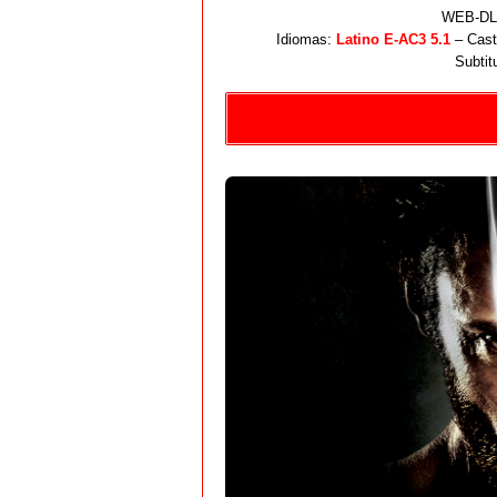
WEB-DL 
Idiomas:
Latino E-AC3 5.1
– Cast
Subtit