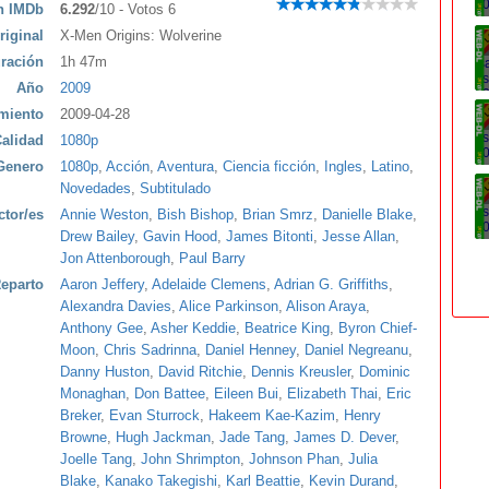
ón IMDb
6.292
/10 - Votos 6
riginal
X-Men Origins: Wolverine
ración
1h 47m
Año
2009
miento
2009-04-28
alidad
1080p
Genero
1080p
,
Acción
,
Aventura
,
Ciencia ficción
,
Ingles
,
Latino
,
Novedades
,
Subtitulado
ctor/es
Annie Weston
,
Bish Bishop
,
Brian Smrz
,
Danielle Blake
,
Drew Bailey
,
Gavin Hood
,
James Bitonti
,
Jesse Allan
,
Jon Attenborough
,
Paul Barry
eparto
Aaron Jeffery
,
Adelaide Clemens
,
Adrian G. Griffiths
,
Alexandra Davies
,
Alice Parkinson
,
Alison Araya
,
Anthony Gee
,
Asher Keddie
,
Beatrice King
,
Byron Chief-
Moon
,
Chris Sadrinna
,
Daniel Henney
,
Daniel Negreanu
,
Danny Huston
,
David Ritchie
,
Dennis Kreusler
,
Dominic
Monaghan
,
Don Battee
,
Eileen Bui
,
Elizabeth Thai
,
Eric
Breker
,
Evan Sturrock
,
Hakeem Kae-Kazim
,
Henry
Browne
,
Hugh Jackman
,
Jade Tang
,
James D. Dever
,
Joelle Tang
,
John Shrimpton
,
Johnson Phan
,
Julia
Blake
,
Kanako Takegishi
,
Karl Beattie
,
Kevin Durand
,