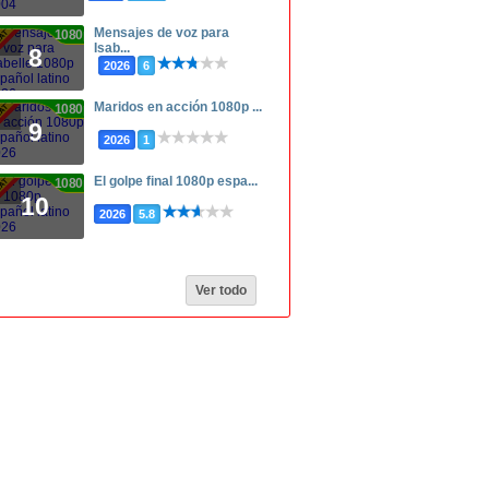
Mensajes de voz para
1080p
Isab...
8
2026
6
Maridos en acción 1080p ...
1080p
9
2026
1
El golpe final 1080p espa...
1080p
10
2026
5.8
Ver todo