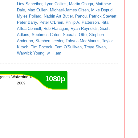
Liev Schreiber
,
Lynn Collins
,
Martin Obuga
,
Matthew
Dale
,
Max Cullen
,
Michael-James Olsen
,
Mike Dopud
,
Myles Pollard
,
Nathin Art Butler
,
Panou
,
Patrick Stewart
,
Peter Barry
,
Peter O'Brien
,
Philip A. Patterson
,
Rita
Affua Connell
,
Rob Flanagan
,
Ryan Reynolds
,
Scott
Adkins
,
Septimus Caton
,
Socratis Otto
,
Stephen
Anderton
,
Stephen Leeder
,
Tahyna MacManus
,
Taylor
Kitsch
,
Tim Pocock
,
Tom O'Sullivan
,
Troye Sivan
,
Warwick Young
,
will.i.am
1080p