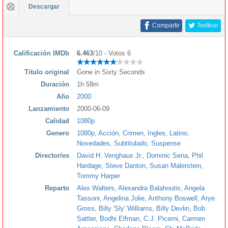
Descargar
Compartir
Twittear
Calificación IMDb
6.463
/10 - Votos 6
Titulo original
Gone in Sixty Seconds
Duración
1h 58m
Año
2000
Lanzamiento
2000-06-09
Calidad
1080p
Genero
1080p
,
Acción
,
Crimen
,
Ingles
,
Latino
,
Novedades
,
Subtitulado
,
Suspense
Director/es
David H. Venghaus Jr.
,
Dominic Sena
,
Phil
Hardage
,
Steve Danton
,
Susan Malerstein
,
Tommy Harper
Reparto
Alex Walters
,
Alexandra Balahoutis
,
Angela
Tassoni
,
Angelina Jolie
,
Anthony Boswell
,
Arye
Gross
,
Billy 'Sly' Williams
,
Billy Devlin
,
Bob
Sattler
,
Bodhi Elfman
,
C.J. Picerni
,
Carmen