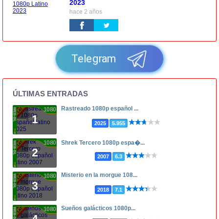
2023
hace 2 años
Telegram
ÚLTIMAS ENTRADAS
Rastreado 1080p español ...
1080p
1
2025
5.955
1080p
Shrek Tercero 1080p espa�...
2
2007
6.3
Misterio en la morgue 108...
1080p
3
2018
7.1
Sueños galácticos 1080p...
1080p