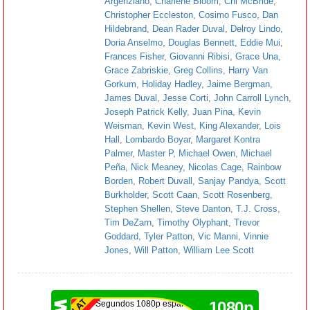
Argenziano
,
Charlene Bloom
,
Chi McBride
,
Christopher Eccleston
,
Cosimo Fusco
,
Dan
Hildebrand
,
Dean Rader Duval
,
Delroy Lindo
,
Doria Anselmo
,
Douglas Bennett
,
Eddie Mui
,
Frances Fisher
,
Giovanni Ribisi
,
Grace Una
,
Grace Zabriskie
,
Greg Collins
,
Harry Van
Gorkum
,
Holiday Hadley
,
Jaime Bergman
,
James Duval
,
Jesse Corti
,
John Carroll Lynch
,
Joseph Patrick Kelly
,
Juan Pina
,
Kevin
Weisman
,
Kevin West
,
King Alexander
,
Lois
Hall
,
Lombardo Boyar
,
Margaret Kontra
Palmer
,
Master P
,
Michael Owen
,
Michael
Peña
,
Nick Meaney
,
Nicolas Cage
,
Rainbow
Borden
,
Robert Duvall
,
Sanjay Pandya
,
Scott
Burkholder
,
Scott Caan
,
Scott Rosenberg
,
Stephen Shellen
,
Steve Danton
,
T.J. Cross
,
Tim DeZarn
,
Timothy Olyphant
,
Trevor
Goddard
,
Tyler Patton
,
Vic Manni
,
Vinnie
Jones
,
Will Patton
,
William Lee Scott
1080p