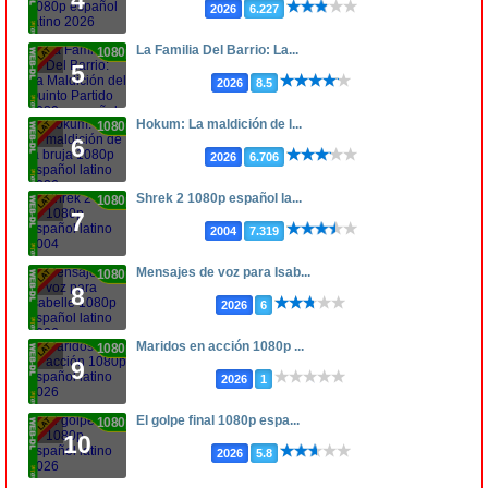
4
2026
6.227
La Familia Del Barrio: La...
1080p
5
2026
8.5
Hokum: La maldición de l...
1080p
6
2026
6.706
Shrek 2 1080p español la...
1080p
7
2004
7.319
Mensajes de voz para Isab...
1080p
8
2026
6
Maridos en acción 1080p ...
1080p
9
2026
1
El golpe final 1080p espa...
1080p
10
2026
5.8