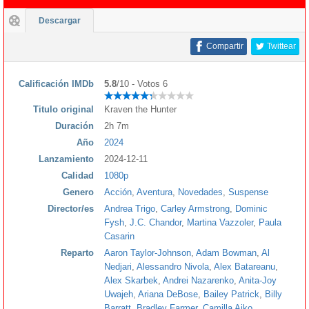
Descargar
Compartir
Twittear
Calificación IMDb
5.8
/10 - Votos 6
Titulo original
Kraven the Hunter
Duración
2h 7m
Año
2024
Lanzamiento
2024-12-11
Calidad
1080p
Genero
Acción
,
Aventura
,
Novedades
,
Suspense
Director/es
Andrea Trigo
,
Carley Armstrong
,
Dominic
Fysh
,
J.C. Chandor
,
Martina Vazzoler
,
Paula
Casarin
Reparto
Aaron Taylor-Johnson
,
Adam Bowman
,
Al
Nedjari
,
Alessandro Nivola
,
Alex Batareanu
,
Alex Skarbek
,
Andrei Nazarenko
,
Anita-Joy
Uwajeh
,
Ariana DeBose
,
Bailey Patrick
,
Billy
Barratt
,
Bradley Farmer
,
Camilla Aiko
,