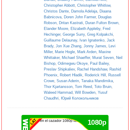
Christopher Abbott
,
Christopher Whitlow
,
Christos Dante
,
Damola Adelaja
,
Diaana
Babnicova
,
Doren John Farmer
,
Douglas
Robson
,
Dritan Kastrati
,
Duran Fulton Brown
,
Elander Moore
,
Elizabeth Appleby
,
Fred
Hechinger
,
George Surry
,
Greg Kolpakchi
,
Guillaume Delaunay
,
Ivan Ignatenko
,
Jack
Brady
,
Jon Xue Zhang
,
Jonny James
,
Levi
Miller
,
Marie Hogle
,
Mark Arden
,
Maxine
Whittaker
,
Michael Shaeffer
,
Murat Seven
,
Neil
Bishop
,
Odimegwu Okoye
,
Paul Bailey
,
Preslav Shipkaliev
,
Rachel Handshaw
,
Rashid
Phoenix
,
Robert Hladik
,
Roderick Hill
,
Russell
Crowe
,
Susan Aderin
,
Tanaka Mandimika
,
Thor Kjartansson
,
Tom Reed
,
Toto Bruin
,
Waleed Hammad
,
Will Bowden
,
Yusuf
Chaudhri
,
Юрий Колокольников
1080p