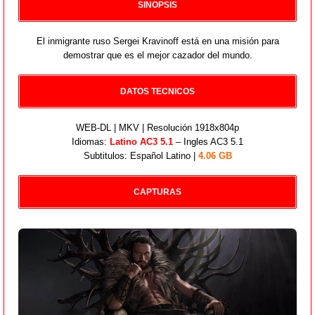
SINOPSIS
El inmigrante ruso Sergei Kravinoff está en una misión para
demostrar que es el mejor cazador del mundo.
DATOS TECNICOS
WEB-DL | MKV | Resolución 1918x804p
Idiomas:
Latino AC3 5.1
– Ingles AC3 5.1
Subtitulos: Español Latino |
4.06 GB
CAPTURAS