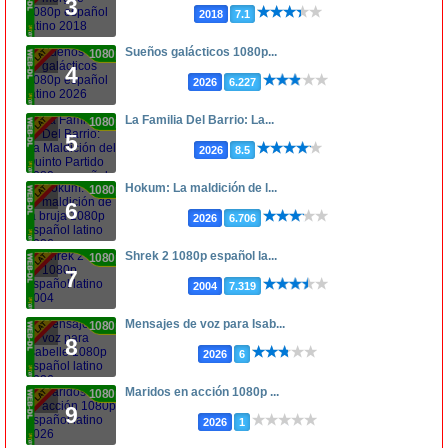
3
2018
7.1
Sueños galácticos 1080p...
1080p
4
2026
6.227
La Familia Del Barrio: La...
1080p
5
2026
8.5
Hokum: La maldición de l...
1080p
6
2026
6.706
Shrek 2 1080p español la...
1080p
7
2004
7.319
Mensajes de voz para Isab...
1080p
8
2026
6
Maridos en acción 1080p ...
1080p
9
2026
1